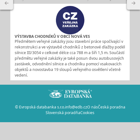
VÝSTAVBA CHODNÍKŮ V OBCI NOVÁ VES
Předmětem veřejné zakázky jsou stavební práce spočívající v
rekonstrukci a ve výstavbě chodníků z betonové dlažby podél
silnice III/3054 v celkové délce cca 788 m a šíři 1,5 m. Součástí
předmětu veřejné zakázky je také posun dvou autobusových
zastávek, odvodnění silnice a chodníku pomocí vsakovacích
objektů a novostavba 19 sloupů veřejného osvětlení včetně
vedení.
© Evropská databanka s.r.o.
info@edb.cz
O nás
Česká poradna
Slovenská poradňa
Cookies