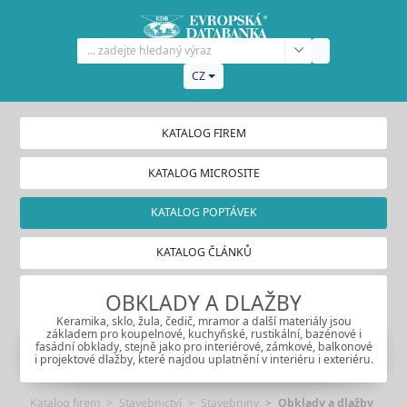
CZ
KATALOG FIREM
KATALOG MICROSITE
KATALOG POPTÁVEK
KATALOG ČLÁNKŮ
OBKLADY A DLAŽBY
Keramika, sklo, žula, čedič, mramor a další materiály jsou
základem pro koupelnové, kuchyňské, rustikální, bazénové i
fasádní obklady, stejně jako pro interiérové, zámkové, balkonové
i projektové dlažby, které najdou uplatnění v interiéru i exteriéru.
Katalog firem
Stavebnictví
Stavebniny
Obklady a dlažby