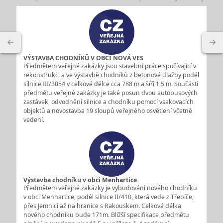
VÝSTAVBA CHODNÍKŮ V OBCI NOVÁ VES
Předmětem veřejné zakázky jsou stavební práce spočívající v
rekonstrukci a ve výstavbě chodníků z betonové dlažby podél
silnice III/3054 v celkové délce cca 788 m a šíři 1,5 m. Součástí
předmětu veřejné zakázky je také posun dvou autobusových
zastávek, odvodnění silnice a chodníku pomocí vsakovacích
objektů a novostavba 19 sloupů veřejného osvětlení včetně
vedení.
Výstavba chodníku v obci Menhartice
Předmětem veřejné zakázky je vybudování nového chodníku
v obci Menhartice, podél silnice II/410, která vede z Třebíče,
přes Jemnici až na hranice s Rakouskem. Celková délka
nového chodníku bude 171m. Bližší specifikace předmětu