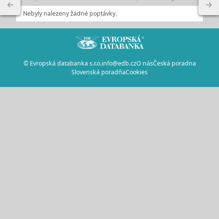
Nebyly nalezeny žádné poptávky.
© Evropská databanka s.r.o.
info@edb.cz
O nás
Česká poradna
Slovenská poradňa
Cookies