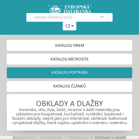
CZ
KATALOG FIREM
KATALOG MICROSITE
KATALOG POPTÁVEK
KATALOG ČLÁNKŮ
OBKLADY A DLAŽBY
Keramika, sklo, žula, čedič, mramor a další materiály jsou
základem pro koupelnové, kuchyňské, rustikální, bazénové i
fasádní obklady, stejně jako pro interiérové, zámkové, balkonové
i projektové dlažby, které najdou uplatnění v interiéru i exteriéru.
Katalog firem
Stavebnictví
Stavebniny
Obklady a dlažby