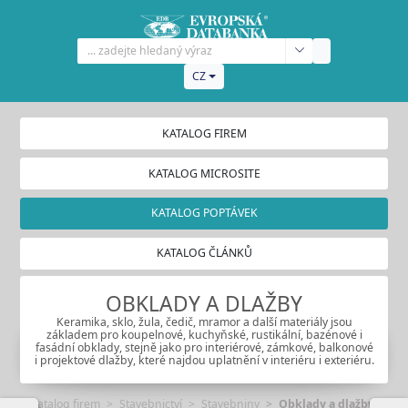
CZ
KATALOG FIREM
KATALOG MICROSITE
KATALOG POPTÁVEK
KATALOG ČLÁNKŮ
OBKLADY A DLAŽBY
Keramika, sklo, žula, čedič, mramor a další materiály jsou
základem pro koupelnové, kuchyňské, rustikální, bazénové i
fasádní obklady, stejně jako pro interiérové, zámkové, balkonové
i projektové dlažby, které najdou uplatnění v interiéru i exteriéru.
Katalog firem
Stavebnictví
Stavebniny
Obklady a dlažby