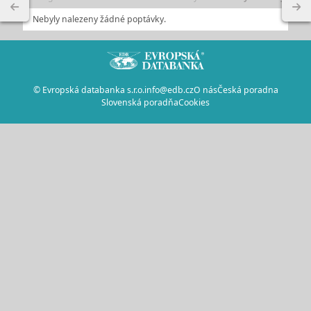
Nebyly nalezeny žádné poptávky.
© Evropská databanka s.r.o.
info@edb.cz
O nás
Česká poradna
Slovenská poradňa
Cookies