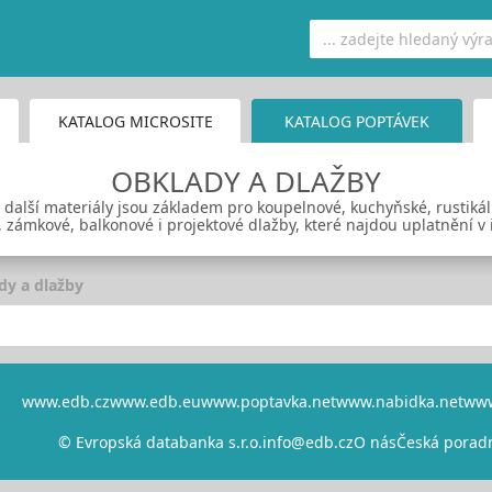
KATALOG MICROSITE
KATALOG POPTÁVEK
OBKLADY A DLAŽBY
 další materiály jsou základem pro koupelnové, kuchyňské, rustikál
, zámkové, balkonové i projektové dlažby, které najdou uplatnění v i
dy a dlažby
www.edb.cz
www.edb.eu
www.poptavka.net
www.nabidka.net
www
© Evropská databanka s.r.o.
info@edb.cz
O nás
Česká porad