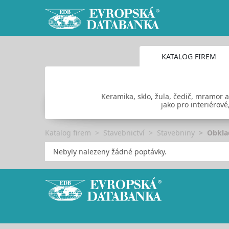
KATALOG FIREM
Keramika, sklo, žula, čedič, mramor a
jako pro interiérové
Katalog firem
Stavebnictví
Stavebniny
Obkla
Nebyly nalezeny žádné poptávky.