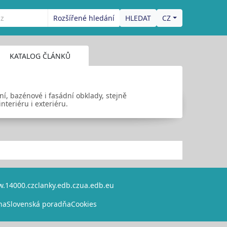
Rozšířené hledání
CZ
KATALOG ČLÁNKŮ
ní, bazénové i fasádní obklady, stejně
nteriéru i exteriéru.
.14000.cz
clanky.edb.cz
ua.edb.eu
na
Slovenská poradňa
Cookies