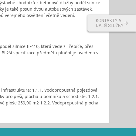
výstavbě chodníků z betonové dlažby podél silnice
ázky je také posun dvou autobusových zastávek,
ů veřejného osvětlení včetně vedení.
KONTAKTY A
DALŠÍ SLUŽBY
él silnice II/410, která vede z Třebíče, přes
Bližší specifikace předmětu plnění je uvedena v
 infrastruktura: 1.1.1. Vodopropustná pojezdová
y pro pěší, plocha u pomníku a schodiště: 1.2.1.
vé ploše 259,90 m2 1.2.2. Vodopropustná plocha