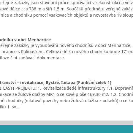
řejné zakázky jsou stavební práce spočívající v rekonstrukci a ve 
elkové délce cca 788 m a šíři 1,5 m. Součástí předmětu veřejné zak
lnice a chodníku pomocí vsakovacích objektů a novostavba 19 sloup
odníku v obci Menhartice
řejné zakázky je vybudování nového chodníku v obci Menhartice, pod
a hranice s Rakouskem. Celková délka nového chodníku bude 171m. 
říloze č. 4 zadávací dokumentace.
ranství – revitalizace; Bystré, I.etapa (Funkční celek 1)
 ČÁSTI PROJEKTU: 1. Revitalizace šedé infrastruktury 1.1. Dopravní
ikace ze žulové dlažby MK1 o celkové ploše 169,30 m2. 1.2. Chodník
é chodníky (mlatové povrchy nebo žulová dlažba z odseků) o celko
ku 1. sv.…