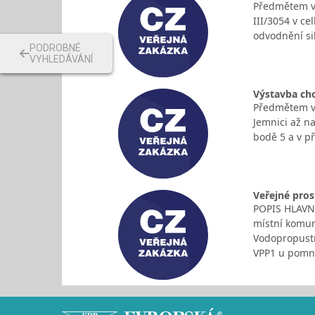
Předmětem ve
III/3054 v c
odvodnění si
PODROBNÉ
VYHLEDÁVÁNÍ
Výstavba ch
Předmětem ve
Jemnici až n
bodě 5 a v p
Veřejné prost
POPIS HLAVNÍ
místní komun
Vodopropustn
VPP1 u pomní