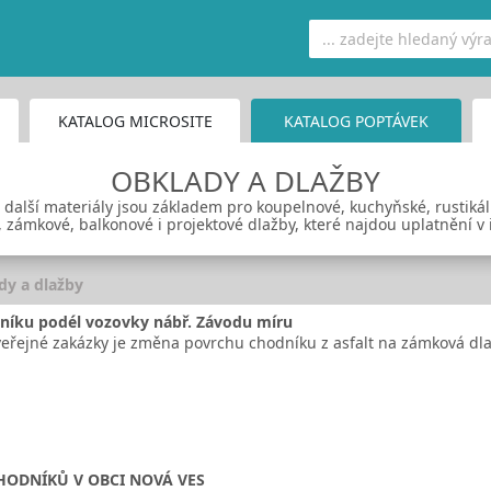
KATALOG MICROSITE
KATALOG POPTÁVEK
OBKLADY A DLAŽBY
 další materiály jsou základem pro koupelnové, kuchyňské, rustikál
, zámkové, balkonové i projektové dlažby, které najdou uplatnění v i
dy a dlažby
níku podél vozovky nábř. Závodu míru
řejné zakázky je změna povrchu chodníku z asfalt na zámková dl
HODNÍKŮ V OBCI NOVÁ VES