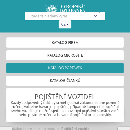
CZ
KATALOG FIREM
KATALOG MICROSITE
KATALOG POPTÁVEK
KATALOG ČLÁNKŮ
POJIŠTĚNÍ VOZIDEL
Každý zodpovědný řidič by si měl sjednat zákonem dané povinné
ručení, volitelné havarijní pojištění, případně kompletní pojištění
svého vozidla. Je možné sjednat i havarijní pojištění starších vozů
nebo povinné ručení a havarijní pojištění pro motocykly.
Katalog firem
Auto moto
Pojištění vozidel