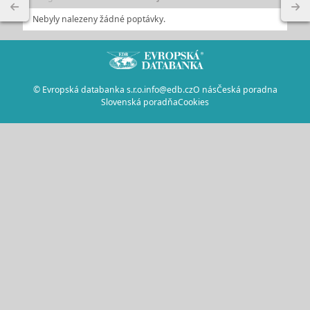
Nebyly nalezeny žádné poptávky.
© Evropská databanka s.r.o.
info@edb.cz
O nás
Česká poradna
Slovenská poradňa
Cookies