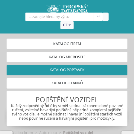
CZ
KATALOG FIREM
KATALOG MICROSITE
KATALOG POPTÁVEK
KATALOG ČLÁNKŮ
POJIŠTĚNÍ VOZIDEL
Každý zodpovědný řidič by si měl sjednat zákonem dané povinné
ručení, volitelné havarijní pojištění, případně kompletní pojištění
svého vozidla. Je možné sjednat i havarijní pojištění starších vozů
nebo povinné ručení a havarijní pojištění pro motocykly.
Katalog firem
Auto moto
Pojištění vozidel