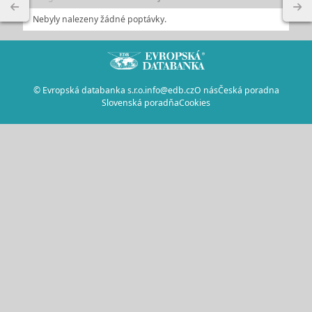
Nebyly nalezeny žádné poptávky.
© Evropská databanka s.r.o.
info@edb.cz
O nás
Česká poradna
Slovenská poradňa
Cookies