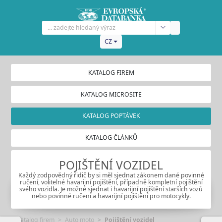
CZ
KATALOG FIREM
KATALOG MICROSITE
KATALOG POPTÁVEK
KATALOG ČLÁNKŮ
POJIŠTĚNÍ VOZIDEL
Každý zodpovědný řidič by si měl sjednat zákonem dané povinné
ručení, volitelné havarijní pojištění, případně kompletní pojištění
svého vozidla. Je možné sjednat i havarijní pojištění starších vozů
nebo povinné ručení a havarijní pojištění pro motocykly.
Katalog firem
Auto moto
Pojištění vozidel