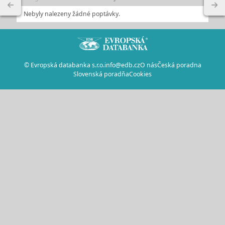
Nebyly nalezeny žádné poptávky.
© Evropská databanka s.r.o.
info@edb.cz
O nás
Česká poradna
Slovenská poradňa
Cookies