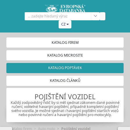
CZ
KATALOG FIREM
KATALOG MICROSITE
KATALOG POPTÁVEK
KATALOG ČLÁNKŮ
POJIŠTĚNÍ VOZIDEL
Každý zodpovědný řidič by si měl sjednat zákonem dané povinné
ručení, volitelné havarijní pojištění, případně kompletní pojištění
svého vozidla. Je možné sjednat i havarijní pojištění starších vozů
nebo povinné ručení a havarijní pojištění pro motocykly.
Katalog firem
Auto moto
Pojištění vozidel