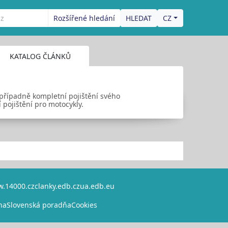
Rozšířené hledání
CZ
KATALOG ČLÁNKŮ
 případně kompletní pojištění svého
 pojištění pro motocykly.
.14000.cz
clanky.edb.cz
ua.edb.eu
na
Slovenská poradňa
Cookies