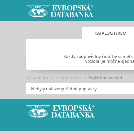
KATALOG FIREM
Každý zodpovědný řidič by si měl s
vozidla. Je možné sjedna
Katalog firem
Auto moto
Pojištění vozidel
Nebyly nalezeny žádné poptávky.