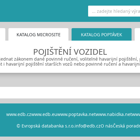
KATALOG MICROSITE
KATALOG POPTÁVEK
POJIŠTĚNÍ VOZIDEL
jednat zákonem dané povinné ručení, volitelné havarijní pojištění,
t i havarijní pojištění starších vozů nebo povinné ručení a havarijní
www.edb.cz
www.edb.eu
www.poptavka.net
www.nabidka.net
www
© Evropská databanka s.r.o.
info@edb.cz
O nás
Česká porad