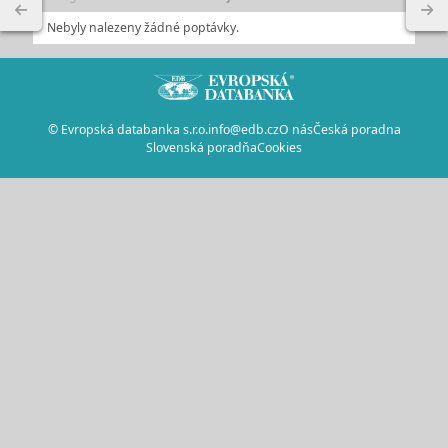
Nebyly nalezeny žádné poptávky.
© Evropská databanka s.r.o.
info@edb.cz
O nás
Česká poradna
Slovenská poradňa
Cookies