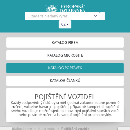
CZ
KATALOG FIREM
KATALOG MICROSITE
KATALOG POPTÁVEK
KATALOG ČLÁNKŮ
POJIŠTĚNÍ VOZIDEL
Každý zodpovědný řidič by si měl sjednat zákonem dané povinné
ručení, volitelné havarijní pojištění, případně kompletní pojištění
svého vozidla. Je možné sjednat i havarijní pojištění starších vozů
nebo povinné ručení a havarijní pojištění pro motocykly.
Katalog firem
Auto moto
Pojištění vozidel