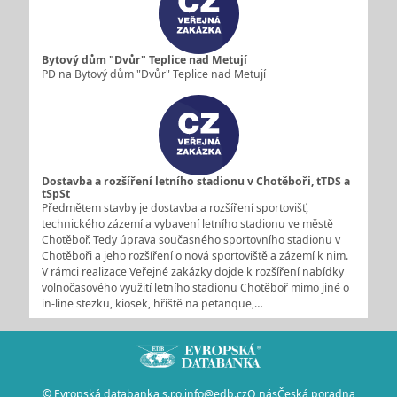
Bytový dům "Dvůr" Teplice nad Metují
PD na Bytový dům "Dvůr" Teplice nad Metují
Dostavba a rozšíření letního stadionu v Chotěboři, tTDS a
tSpSt
Předmětem stavby je dostavba a rozšíření sportovišť,
technického zázemí a vybavení letního stadionu ve městě
Chotěboř. Tedy úprava současného sportovního stadionu v
Chotěboři a jeho rozšíření o nová sportoviště a zázemí k nim.
V rámci realizace Veřejné zakázky dojde k rozšíření nabídky
volnočasového využití letního stadionu Chotěboř mimo jiné o
in-line stezku, kiosek, hřiště na petanque,…
© Evropská databanka s.r.o.
info@edb.cz
O nás
Česká poradna