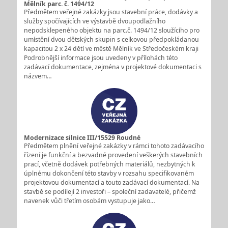
Mělník parc. č. 1494/12
Předmětem veřejné zakázky jsou stavební práce, dodávky a
služby spočívajících ve výstavbě dvoupodlažního
nepodsklepeného objektu na parc.č. 1494/12 sloužícího pro
umístění dvou dětských skupin s celkovou předpokládanou
kapacitou 2 x 24 dětí ve městě Mělník ve Středočeském kraji
Podrobnější informace jsou uvedeny v přílohách této
zadávací dokumentace, zejména v projektové dokumentaci s
názvem…
Modernizace silnice III/15529 Roudné
Předmětem plnění veřejné zakázky v rámci tohoto zadávacího
řízení je funkční a bezvadné provedení veškerých stavebních
prací, včetně dodávek potřebných materiálů, nezbytných k
úplnému dokončení této stavby v rozsahu specifikovaném
projektovou dokumentací a touto zadávací dokumentací. Na
stavbě se podílejí 2 investoři – společní zadavatelé, přičemž
navenek vůči třetím osobám vystupuje jako…