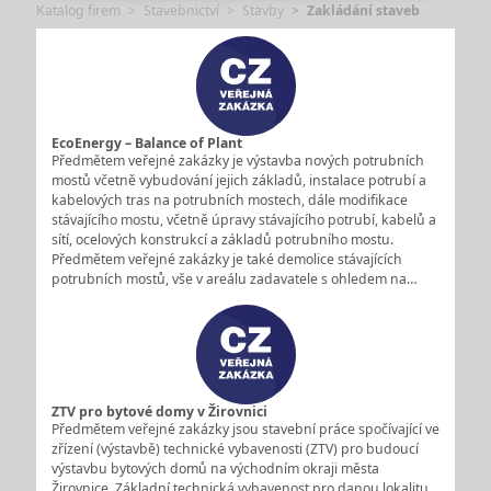
Katalog firem
Stavebnictví
Stavby
Zakládání staveb
EcoEnergy – Balance of Plant
Předmětem veřejné zakázky je výstavba nových potrubních
mostů včetně vybudování jejich základů, instalace potrubí a
kabelových tras na potrubních mostech, dále modifikace
stávajícího mostu, včetně úpravy stávajícího potrubí, kabelů a
sítí, ocelových konstrukcí a základů potrubního mostu.
Předmětem veřejné zakázky je také demolice stávajících
potrubních mostů, vše v areálu zadavatele s ohledem na…
ZTV pro bytové domy v Žirovnici
Předmětem veřejné zakázky jsou stavební práce spočívající ve
zřízení (výstavbě) technické vybavenosti (ZTV) pro budoucí
výstavbu bytových domů na východním okraji města
Žirovnice. Základní technická vybavenost pro danou lokalitu