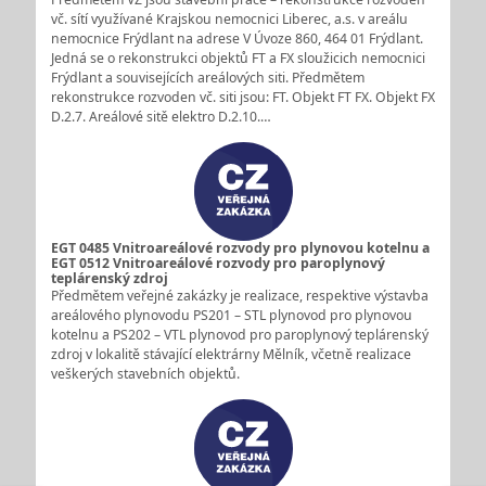
vč. sítí využívané Krajskou nemocnici Liberec, a.s. v areálu
nemocnice Frýdlant na adrese V Úvoze 860, 464 01 Frýdlant.
Jedná se o rekonstrukci objektů FT a FX sloužicich nemocnici
Frýdlant a souvisejících areálových siti. Předmětem
rekonstrukce rozvoden vč. siti jsou: FT. Objekt FT FX. Objekt FX
D.2.7. Areálové sitě elektro D.2.10.…
EGT 0485 Vnitroareálové rozvody pro plynovou kotelnu a
EGT 0512 Vnitroareálové rozvody pro paroplynový
teplárenský zdroj
Předmětem veřejné zakázky je realizace, respektive výstavba
areálového plynovodu PS201 – STL plynovod pro plynovou
kotelnu a PS202 – VTL plynovod pro paroplynový teplárenský
zdroj v lokalitě stávající elektrárny Mělník, včetně realizace
veškerých stavebních objektů.