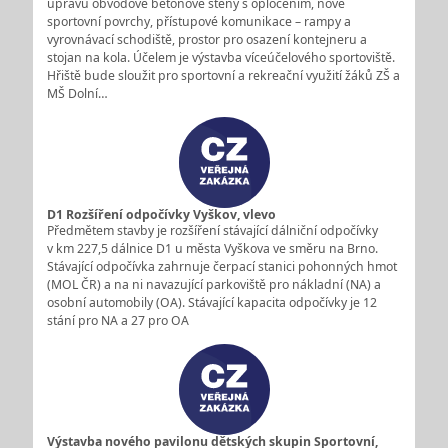
úpravu obvodové betonové stěny s oplocením, nové
sportovní povrchy, přístupové komunikace – rampy a
vyrovnávací schodiště, prostor pro osazení kontejneru a
stojan na kola. Účelem je výstavba víceúčelového sportoviště.
Hřiště bude sloužit pro sportovní a rekreační využití žáků ZŠ a
MŠ Dolní…
D1 Rozšíření odpočívky Vyškov, vlevo
Předmětem stavby je rozšíření stávající dálniční odpočívky
v km 227,5 dálnice D1 u města Vyškova ve směru na Brno.
Stávající odpočívka zahrnuje čerpací stanici pohonných hmot
(MOL ČR) a na ni navazující parkoviště pro nákladní (NA) a
osobní automobily (OA). Stávající kapacita odpočívky je 12
stání pro NA a 27 pro OA
Výstavba nového pavilonu dětských skupin Sportovní,