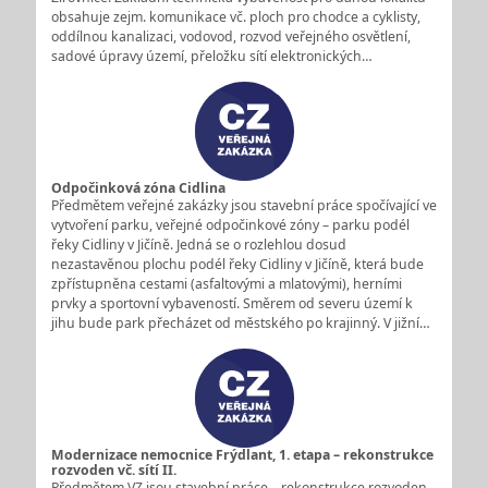
obsahuje zejm. komunikace vč. ploch pro chodce a cyklisty,
oddílnou kanalizaci, vodovod, rozvod veřejného osvětlení,
sadové úpravy území, přeložku sítí elektronických…
Odpočinková zóna Cidlina
Předmětem veřejné zakázky jsou stavební práce spočívající ve
vytvoření parku, veřejné odpočinkové zóny – parku podél
řeky Cidliny v Jičíně. Jedná se o rozlehlou dosud
nezastavěnou plochu podél řeky Cidliny v Jičíně, která bude
zpřístupněna cestami (asfaltovými a mlatovými), herními
prvky a sportovní vybaveností. Směrem od severu území k
jihu bude park přecházet od městského po krajinný. V jižní…
Modernizace nemocnice Frýdlant, 1. etapa – rekonstrukce
rozvoden vč. sítí II.
Předmětem VZ jsou stavební práce – rekonstrukce rozvoden