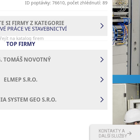
ID poptávky: 76610, počet zhlédnutí: 89
TE SI FIRMY Z KATEGORIE
VÉ PRÁCE VE STAVEBNICTVÍ
řejít na katalog firem
TOP FIRMY
G. TOMÁŠ NOVOTNÝ
ELMEP S.R.O.
A SYSTEM GEO S.R.O.
KONTAKTY A
DALŠÍ SLUŽBY