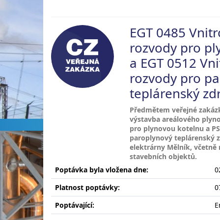
EGT 0485 Vnitr
rozvody pro pl
a EGT 0512 Vni
rozvody pro pa
teplárenský zd
Předmětem veřejné zakázky
výstavba areálového plyn
pro plynovou kotelnu a PS
paroplynový teplárenský zdr
elektrárny Mělník, včetně 
stavebních objektů.
Poptávka byla vložena dne:
0
Platnost poptávky:
0
Poptávající:
E