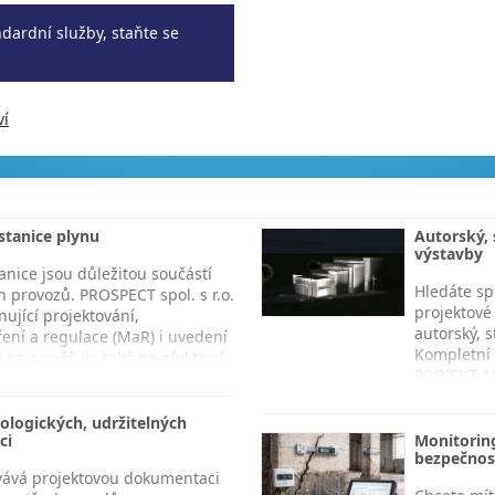
ndardní služby, staňte se
ví
tanice plynu
Autorský, 
výstavby
nice jsou důležitou součástí
Hledáte sp
 provozů. PROSPECT spol. s r.o.
projektové
ující projektování,
autorský, 
ření a regulace (MaR) i uvedení
Kompletní 
 se zaměřuje také na efektivní
PROJEKT AED
kancelář T
logických, udržitelných
ci
Monitoring
bezpečnos
ovává projektovou dokumentaci