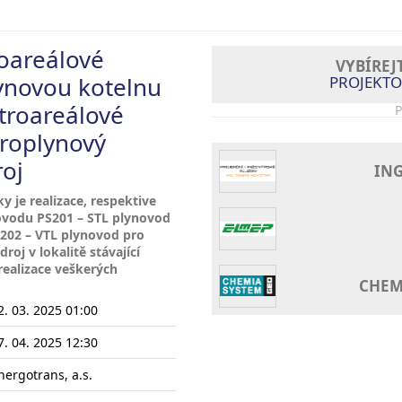
oareálové
VYBÍREJ
ynovou kotelnu
PROJEKTO
troareálové
P
roplynový
roj
IN
 je realizace, respektive
ovodu PS201 – STL plynovod
202 – VTL plynovod pro
oj v lokalitě stávající
realizace veškerých
CHEMI
2. 03. 2025 01:00
7. 04. 2025 12:30
nergotrans, a.s.