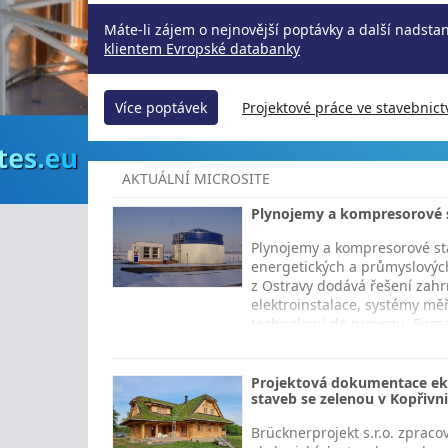
Máte-li zájem o nejnovější poptávky a další nadsta
klientem Evropské databanky
Více poptávek
Projektové práce ve stavebnict
AKTUÁLNÍ MICROSITE
Plynojemy a kompresorové s
Plynojemy a kompresorové sta
energetických a průmyslových
z Ostravy dodává řešení zahrn
elektroinstalace, systémy mě
technologií do provozu. Firma
využití…
Projektová dokumentace eko
staveb se zelenou v Kopřivni
Brücknerprojekt s.r.o. zprac