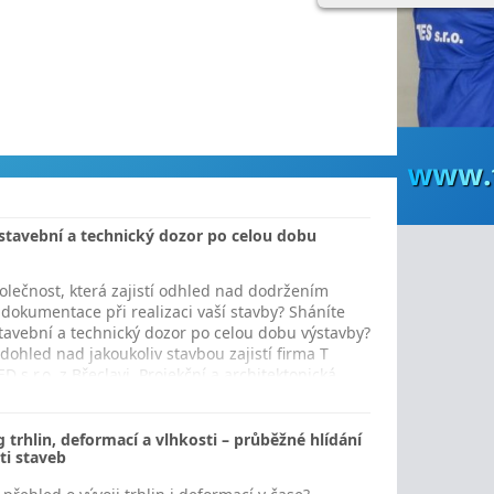
stavební a technický dozor po celou dobu
olečnost, která zajistí odhled nad dodržením
 dokumentace při realizaci vaší stavby? Sháníte
stavební a technický dozor po celou dobu výstavby?
dohled nad jakoukoliv stavbou zajistí firma T
 s.r.o. z Břeclavi. Projekční a architektonická
…
 trhlin, deformací a vlhkosti – průběžné hlídání
ti staveb