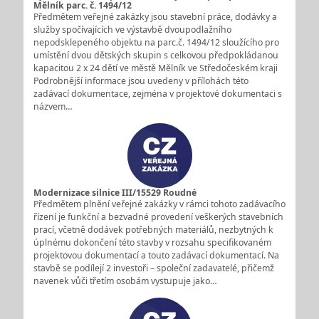
Mělník parc. č. 1494/12
Předmětem veřejné zakázky jsou stavební práce, dodávky a
služby spočívajících ve výstavbě dvoupodlažního
nepodsklepeného objektu na parc.č. 1494/12 sloužícího pro
umístění dvou dětských skupin s celkovou předpokládanou
kapacitou 2 x 24 dětí ve městě Mělník ve Středočeském kraji
Podrobnější informace jsou uvedeny v přílohách této
zadávací dokumentace, zejména v projektové dokumentaci s
názvem…
Modernizace silnice III/15529 Roudné
Předmětem plnění veřejné zakázky v rámci tohoto zadávacího
řízení je funkční a bezvadné provedení veškerých stavebních
prací, včetně dodávek potřebných materiálů, nezbytných k
úplnému dokončení této stavby v rozsahu specifikovaném
projektovou dokumentací a touto zadávací dokumentací. Na
stavbě se podílejí 2 investoři – společní zadavatelé, přičemž
navenek vůči třetím osobám vystupuje jako…