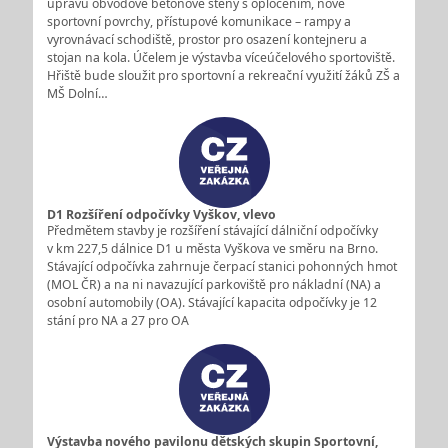
úpravu obvodové betonové stěny s oplocením, nové
sportovní povrchy, přístupové komunikace – rampy a
vyrovnávací schodiště, prostor pro osazení kontejneru a
stojan na kola. Účelem je výstavba víceúčelového sportoviště.
Hřiště bude sloužit pro sportovní a rekreační využití žáků ZŠ a
MŠ Dolní…
D1 Rozšíření odpočívky Vyškov, vlevo
Předmětem stavby je rozšíření stávající dálniční odpočívky
v km 227,5 dálnice D1 u města Vyškova ve směru na Brno.
Stávající odpočívka zahrnuje čerpací stanici pohonných hmot
(MOL ČR) a na ni navazující parkoviště pro nákladní (NA) a
osobní automobily (OA). Stávající kapacita odpočívky je 12
stání pro NA a 27 pro OA
Výstavba nového pavilonu dětských skupin Sportovní,