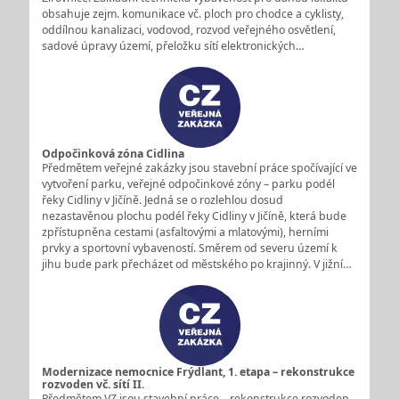
obsahuje zejm. komunikace vč. ploch pro chodce a cyklisty,
oddílnou kanalizaci, vodovod, rozvod veřejného osvětlení,
sadové úpravy území, přeložku sítí elektronických…
Odpočinková zóna Cidlina
Předmětem veřejné zakázky jsou stavební práce spočívající ve
vytvoření parku, veřejné odpočinkové zóny – parku podél
řeky Cidliny v Jičíně. Jedná se o rozlehlou dosud
nezastavěnou plochu podél řeky Cidliny v Jičíně, která bude
zpřístupněna cestami (asfaltovými a mlatovými), herními
prvky a sportovní vybaveností. Směrem od severu území k
jihu bude park přecházet od městského po krajinný. V jižní…
Modernizace nemocnice Frýdlant, 1. etapa – rekonstrukce
rozvoden vč. sítí II.
Předmětem VZ jsou stavební práce – rekonstrukce rozvoden