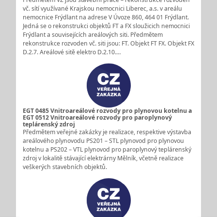
vč. sítí využívané Krajskou nemocnici Liberec, a.s. v areálu
nemocnice Frýdlant na adrese V Úvoze 860, 464 01 Frýdlant.
Jedná se o rekonstrukci objektů FT a FX sloužicich nemocnici
Frýdlant a souvisejících areálových siti. Předmětem
rekonstrukce rozvoden vč. siti jsou: FT. Objekt FT FX. Objekt FX
D.2.7. Areálové sitě elektro D.2.10.…
EGT 0485 Vnitroareálové rozvody pro plynovou kotelnu a
EGT 0512 Vnitroareálové rozvody pro paroplynový
teplárenský zdroj
Předmětem veřejné zakázky je realizace, respektive výstavba
areálového plynovodu PS201 – STL plynovod pro plynovou
kotelnu a PS202 – VTL plynovod pro paroplynový teplárenský
zdroj v lokalitě stávající elektrárny Mělník, včetně realizace
veškerých stavebních objektů.