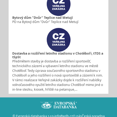
Bytový dům "Dvůr" Teplice nad Metují
PD na Bytový dům "Dvůr" Teplice nad Metují
Dostavba a rozšíření letního stadionu v Chotěboři, tTDS a
tSpSt
Předmětem stavby je dostavba a rozšíření sportovišť,
technického zázemí a vybavení letního stadionu ve městě
Chotěboř. Tedy úprava současného sportovního stadionu v
Chotěboři a jeho rozšíření o nová sportoviště a zázemí k nim.
V rámci realizace Veřejné zakázky dojde k rozšíření nabídky
volnočasového využití letního stadionu Chotěboř mimo jiné o
in-line stezku, kiosek, hřiště na petanque,…
© Evropská databanka s.r.o.
info@edb.cz
O nás
Česká poradna