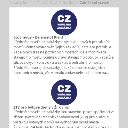
Katalog firem
Stavebnictví
Stavby
Zakládání staveb
EcoEnergy – Balance of Plant
Předmětem veřejné zakázky je výstavba nových potrubních
mostů včetně vybudování jejich základů, instalace potrubí a
kabelových tras na potrubních mostech, dále modifikace
stávajícího mostu, včetně úpravy stávajícího potrubí, kabelů a
sítí, ocelových konstrukcí a základů potrubního mostu.
Předmětem veřejné zakázky je také demolice stávajících
potrubních mostů, vše v areálu zadavatele s ohledem na…
ZTV pro bytové domy v Žirovnici
Předmětem veřejné zakázky jsou stavební práce spočívající ve
zřízení (výstavbě) technické vybavenosti (ZTV) pro budoucí
výstavbu bytových domů na východním okraji města
Žirovnice. Základní technická vybavenost pro danou lokalitu