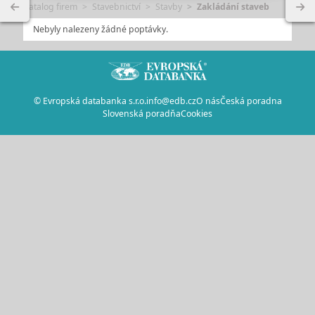
Katalog firem
Stavebnictví
Stavby
Zakládání staveb
Nebyly nalezeny žádné poptávky.
© Evropská databanka s.r.o.
info@edb.cz
O nás
Česká poradna
Slovenská poradňa
Cookies