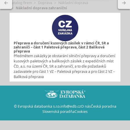
Katalog firem
Doprava
Nákladní doprava
Nákladní doprava zahraniční
Přeprava a doručení kusových zásilek v rámci ČR, SR a
zahraničí – část 1 Paletová přeprava, část 2 Balíková
přeprava
Předmětem zakázky je obstarání silniční přepravy a doručení
kusových paletových a balíkových zásilek z expedičních míst
ČD, a.s. na území ČR, SR a zahraničí, a to dle požadavků
zadavatele pro část 1 VZ – Paletová přeprava a pro část 2 VZ –
Balíková přeprava
© Evropská databanka s.r.o.
info@edb.cz
O nás
Česká poradna
Slovenská poradňa
Cookies