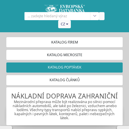
CZ
KATALOG FIREM
KATALOG MICROSITE
KATALOG POPTÁVEK
KATALOG ČLÁNKŮ
NÁKLADNÍ DOPRAVA ZAHRANIČNÍ
Mezinárodní přeprava může být realizována po silnici pomocí
nákladních automobilů, ale také po železnici, vzduchem anebo
loděmi. Všechny typy transportů nabízí přepravu sypkých,
kapalných i pevných látek, kontejnerů, palet i nebezpečných
látek.