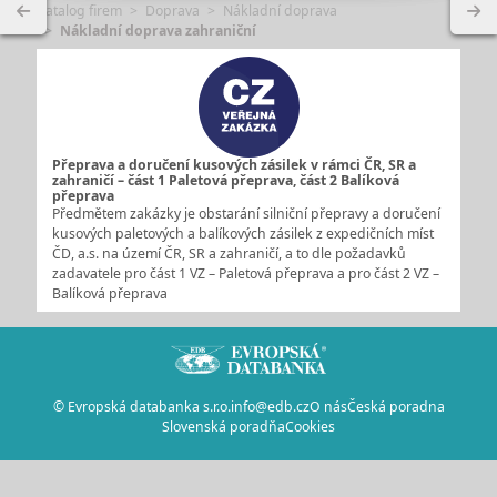
Katalog firem
Doprava
Nákladní doprava
Nákladní doprava zahraniční
Přeprava a doručení kusových zásilek v rámci ČR, SR a
zahraničí – část 1 Paletová přeprava, část 2 Balíková
přeprava
Předmětem zakázky je obstarání silniční přepravy a doručení
kusových paletových a balíkových zásilek z expedičních míst
ČD, a.s. na území ČR, SR a zahraničí, a to dle požadavků
zadavatele pro část 1 VZ – Paletová přeprava a pro část 2 VZ –
Balíková přeprava
© Evropská databanka s.r.o.
info@edb.cz
O nás
Česká poradna
Slovenská poradňa
Cookies