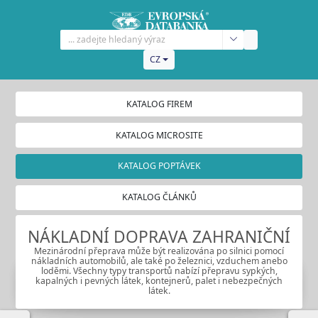
CZ
KATALOG FIREM
KATALOG MICROSITE
KATALOG POPTÁVEK
KATALOG ČLÁNKŮ
NÁKLADNÍ DOPRAVA ZAHRANIČNÍ
Mezinárodní přeprava může být realizována po silnici pomocí
nákladních automobilů, ale také po železnici, vzduchem anebo
loděmi. Všechny typy transportů nabízí přepravu sypkých,
kapalných i pevných látek, kontejnerů, palet i nebezpečných
látek.