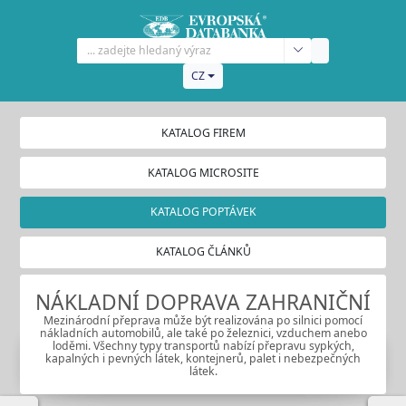
CZ
KATALOG FIREM
KATALOG MICROSITE
KATALOG POPTÁVEK
KATALOG ČLÁNKŮ
NÁKLADNÍ DOPRAVA ZAHRANIČNÍ
Mezinárodní přeprava může být realizována po silnici pomocí
nákladních automobilů, ale také po železnici, vzduchem anebo
loděmi. Všechny typy transportů nabízí přepravu sypkých,
kapalných i pevných látek, kontejnerů, palet i nebezpečných
látek.