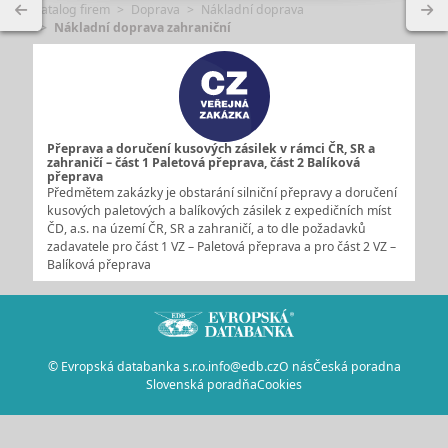
Katalog firem
Doprava
Nákladní doprava
Nákladní doprava zahraniční
Přeprava a doručení kusových zásilek v rámci ČR, SR a
zahraničí – část 1 Paletová přeprava, část 2 Balíková
přeprava
Předmětem zakázky je obstarání silniční přepravy a doručení
kusových paletových a balíkových zásilek z expedičních míst
ČD, a.s. na území ČR, SR a zahraničí, a to dle požadavků
zadavatele pro část 1 VZ – Paletová přeprava a pro část 2 VZ –
Balíková přeprava
© Evropská databanka s.r.o.
info@edb.cz
O nás
Česká poradna
Slovenská poradňa
Cookies