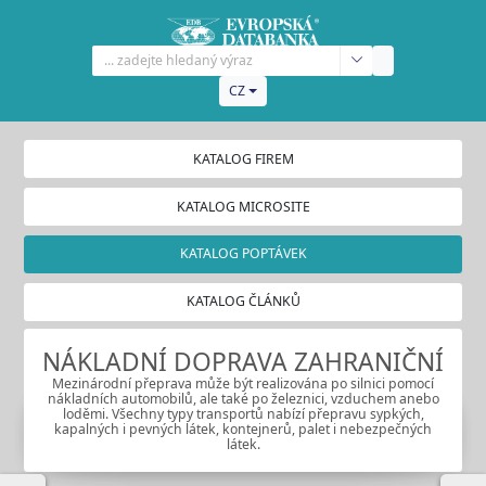
CZ
KATALOG FIREM
KATALOG MICROSITE
KATALOG POPTÁVEK
KATALOG ČLÁNKŮ
NÁKLADNÍ DOPRAVA ZAHRANIČNÍ
Mezinárodní přeprava může být realizována po silnici pomocí
nákladních automobilů, ale také po železnici, vzduchem anebo
loděmi. Všechny typy transportů nabízí přepravu sypkých,
kapalných i pevných látek, kontejnerů, palet i nebezpečných
látek.