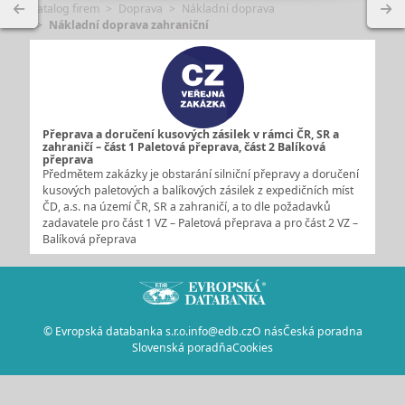
Katalog firem
Doprava
Nákladní doprava
Nákladní doprava zahraniční
Přeprava a doručení kusových zásilek v rámci ČR, SR a
zahraničí – část 1 Paletová přeprava, část 2 Balíková
přeprava
Předmětem zakázky je obstarání silniční přepravy a doručení
kusových paletových a balíkových zásilek z expedičních míst
ČD, a.s. na území ČR, SR a zahraničí, a to dle požadavků
zadavatele pro část 1 VZ – Paletová přeprava a pro část 2 VZ –
Balíková přeprava
© Evropská databanka s.r.o.
info@edb.cz
O nás
Česká poradna
Slovenská poradňa
Cookies