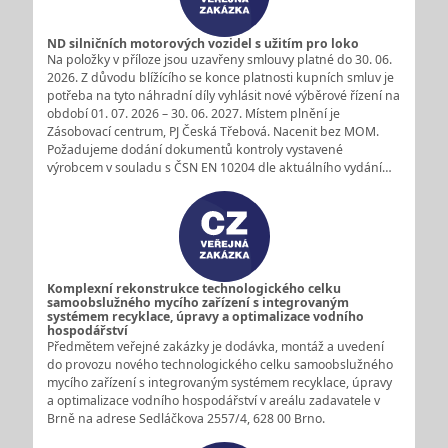
ND silničních motorových vozidel s užitím pro loko
Na položky v příloze jsou uzavřeny smlouvy platné do 30. 06.
2026. Z důvodu blížícího se konce platnosti kupních smluv je
potřeba na tyto náhradní díly vyhlásit nové výběrové řízení na
období 01. 07. 2026 – 30. 06. 2027. Místem plnění je
Zásobovací centrum, PJ Česká Třebová. Nacenit bez MOM.
Požadujeme dodání dokumentů kontroly vystavené
výrobcem v souladu s ČSN EN 10204 dle aktuálního vydání…
Komplexní rekonstrukce technologického celku
samoobslužného mycího zařízení s integrovaným
systémem recyklace, úpravy a optimalizace vodního
hospodářství
Předmětem veřejné zakázky je dodávka, montáž a uvedení
do provozu nového technologického celku samoobslužného
mycího zařízení s integrovaným systémem recyklace, úpravy
a optimalizace vodního hospodářství v areálu zadavatele v
Brně na adrese Sedláčkova 2557/4, 628 00 Brno.