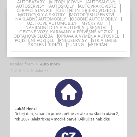
AUTOBAZARY
AUTOPŮJČOVNY
AUTOSALONY
AUTOSERVISY
AUTOŠKOLY
AUTOVRAKOVIŠTĚ
ČERPACÍ STANICE
ČIŠTĚNÍ INTERIÉRU VOZIDEL
MOTOCYKLY A SKÚTRY
MOTOPŘÍSLUŠENSTVÍ
NÁKLADNÍ AUTOMOBILY
OSOBNÍ AUTOMOBILY
UŽITKOVÉ AUTOMOBILY
MYČKY AUT
NÁHRADNÍ DÍLY A AUTOPŘÍSLUŠENSTVÍ
OBYTNÉ VOZY, KARAVANY A PŘÍVĚSNÉ VOZÍKY
ODTAHOVÁ SLUŽBA
OPRAVA A VÝMĚNA AUTOSKEL
POJIŠTĚNÍ VOZIDEL
PNEUSERVISY
STK A EMISE
ŠKOLENÍ ŘIDIČŮ
TUNING
VETERÁNI
Katalog firem
Auto moto
1
2
3
4
5
6
další >>
Lukáš Henzl
Dobrý den, scháním pravé zpětné zrcátko na škoda otávii 2,
rok 2007 (elektrické) v modré barvě. Děkuji za nabídku