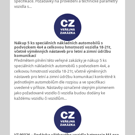
specifikace. Požadavky na provedení a technické parametry
vozidla s…
Nákup 5 ks speciálních nákladních automobilů s
podvozkem 4x4 a celkovou hmotností vozidla 18-21t,
včetně výměnných nástaveb pro letní a zimní údržbu
komunikací
Předmětem plnění této veřejné zakázky je nákup 5 ks
speciálních nákladních automobilů s podvozkem 4x4, a
celkovou hmotností vozidla 18-21t, včetně výměnných
nástaveb pro letní a zimní údržbu komunikací konkrétně k
jednotlivým automobilům dle rozpisu a ve specifikaci
uvedené v příloze. Nástavby označené stejným písmenem
jako požadované vozidlo či vozidla budou dodány ke
každému vozidlu či vozidlům…
VZ 90326 – Dodávka užitkového vozidla kategorie M1 pro