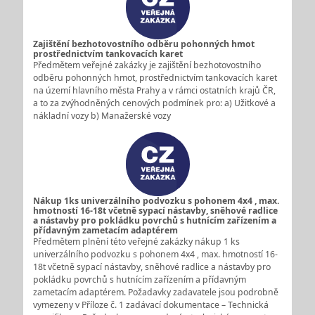
Zajištění bezhotovostního odběru pohonných hmot
prostřednictvím tankovacích karet
Předmětem veřejné zakázky je zajištění bezhotovostního
odběru pohonných hmot, prostřednictvím tankovacích karet
na území hlavního města Prahy a v rámci ostatních krajů ČR,
a to za zvýhodněných cenových podmínek pro: a) Užitkové a
nákladní vozy b) Manažerské vozy
Nákup 1ks univerzálního podvozku s pohonem 4x4 , max.
hmotností 16-18t včetně sypací nástavby, sněhové radlice
a nástavby pro pokládku povrchů s hutnícím zařízením a
přídavným zametacím adaptérem
Předmětem plnění této veřejné zakázky nákup 1 ks
univerzálního podvozku s pohonem 4x4 , max. hmotností 16-
18t včetně sypací nástavby, sněhové radlice a nástavby pro
pokládku povrchů s hutnícím zařízením a přídavným
zametacím adaptérem. Požadavky zadavatele jsou podrobně
vymezeny v Příloze č. 1 zadávací dokumentace – Technická