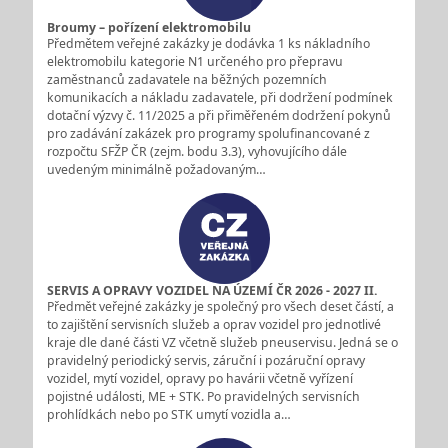
Broumy – pořízení elektromobilu
Předmětem veřejné zakázky je dodávka 1 ks nákladního
elektromobilu kategorie N1 určeného pro přepravu
zaměstnanců zadavatele na běžných pozemních
komunikacích a nákladu zadavatele, při dodržení podmínek
dotační výzvy č. 11/2025 a při přiměřeném dodržení pokynů
pro zadávání zakázek pro programy spolufinancované z
rozpočtu SFŽP ČR (zejm. bodu 3.3), vyhovujícího dále
uvedeným minimálně požadovaným…
SERVIS A OPRAVY VOZIDEL NA ÚZEMÍ ČR 2026 - 2027 II.
Předmět veřejné zakázky je společný pro všech deset částí, a
to zajištění servisních služeb a oprav vozidel pro jednotlivé
kraje dle dané části VZ včetně služeb pneuservisu. Jedná se o
pravidelný periodický servis, záruční i pozáruční opravy
vozidel, mytí vozidel, opravy po havárii včetně vyřízení
pojistné události, ME + STK. Po pravidelných servisních
prohlídkách nebo po STK umytí vozidla a…