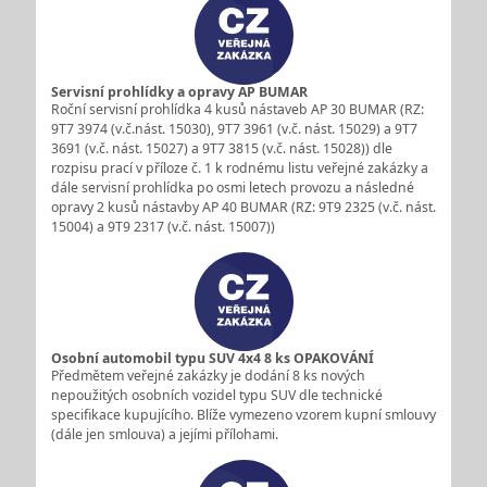
Servisní prohlídky a opravy AP BUMAR
Roční servisní prohlídka 4 kusů nástaveb AP 30 BUMAR (RZ:
9T7 3974 (v.č.nást. 15030), 9T7 3961 (v.č. nást. 15029) a 9T7
3691 (v.č. nást. 15027) a 9T7 3815 (v.č. nást. 15028)) dle
rozpisu prací v příloze č. 1 k rodnému listu veřejné zakázky a
dále servisní prohlídka po osmi letech provozu a následné
opravy 2 kusů nástavby AP 40 BUMAR (RZ: 9T9 2325 (v.č. nást.
15004) a 9T9 2317 (v.č. nást. 15007))
Osobní automobil typu SUV 4x4 8 ks OPAKOVÁNÍ
Předmětem veřejné zakázky je dodání 8 ks nových
nepoužitých osobních vozidel typu SUV dle technické
specifikace kupujícího. Blíže vymezeno vzorem kupní smlouvy
(dále jen smlouva) a jejími přílohami.