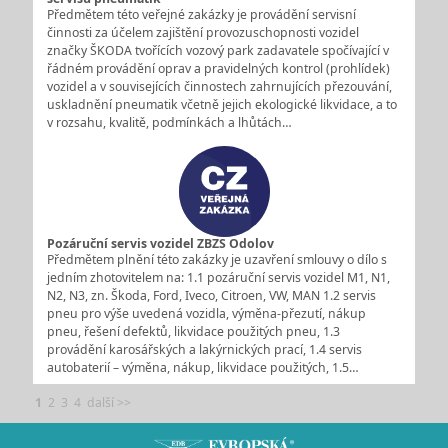
Předmětem této veřejné zakázky je provádění servisní
činnosti za účelem zajištění provozuschopnosti vozidel
značky ŠKODA tvořících vozový park zadavatele spočívající v
řádném provádění oprav a pravidelných kontrol (prohlídek)
vozidel a v souvisejících činnostech zahrnujících přezouvání,
uskladnění pneumatik včetně jejich ekologické likvidace, a to
v rozsahu, kvalitě, podmínkách a lhůtách…
Pozáruční servis vozidel ZBZS Odolov
Předmětem plnění této zakázky je uzavření smlouvy o dílo s
jedním zhotovitelem na: 1.1 pozáruční servis vozidel M1, N1,
N2, N3, zn. Škoda, Ford, Iveco, Citroen, VW, MAN 1.2 servis
pneu pro výše uvedená vozidla, výměna-přezutí, nákup
pneu, řešení defektů, likvidace použitých pneu, 1.3
provádění karosářských a lakýrnických prací, 1.4 servis
autobaterií – výměna, nákup, likvidace použitých, 1.5…
1
2
3
4
další >>