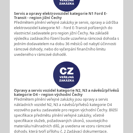
Servis a opravy elektrovozidel kategorie N1 Ford E-
Transit - region jižní Čechy
Předmětem plnění veřejné zakázky je servis, opravy a údržba
elektrovozidel kategorie N1 - Ford E-Transit pořízených do
vlastnictví zadavatele pro region jižní Čechy. Na základě
výsledku zadávacího řízení bude uzavřena rámcová dohoda s
jedním dodavatelem na dobu 36 měsíců od nabytí účinnosti
rámcové dohody, nebo do vyčerpání finančního limitu
uvedeného v rámcové dohodě.
Opravy a servis vozidel kategorie N2, N3 a návěsů/přívěsů
kategorie O4 – region východní Čechy
Předmětem plnění veřejné zakázky jsou opravy a servis
nákladních vozidel N2, N3 a návěsů/přívěsů kategorie O4
vozového parku zadavatele pro region východní Čechy. Bližší
specifikace předmětu plnění veřejné zakázky, včetně
specifikace služeb, požadovaných úkonů, souvisejícího
materiálu/náhradních dílů, je uvedena ve vzoru rámcové
dohody, která tvoří přílohu č. 2 Zadávací dokumentace.