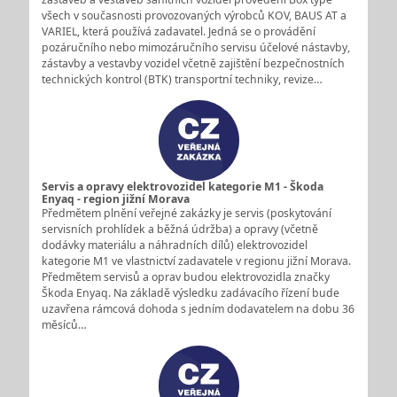
všech v současnosti provozovaných výrobců KOV, BAUS AT a
VARIEL, která používá zadavatel. Jedná se o provádění
pozáručního nebo mimozáručního servisu účelové nástavby,
zástavby a vestavby vozidel včetně zajištění bezpečnostních
technických kontrol (BTK) transportní techniky, revize…
Servis a opravy elektrovozidel kategorie M1 - Škoda
Enyaq - region jižní Morava
Předmětem plnění veřejné zakázky je servis (poskytování
servisních prohlídek a běžná údržba) a opravy (včetně
dodávky materiálu a náhradních dílů) elektrovozidel
kategorie M1 ve vlastnictví zadavatele v regionu jižní Morava.
Předmětem servisů a oprav budou elektrovozidla značky
Škoda Enyaq. Na základě výsledku zadávacího řízení bude
uzavřena rámcová dohoda s jedním dodavatelem na dobu 36
měsíců…