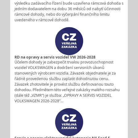
výsledku zadávacího řízení bude uzavřena rámcová dohoda s
jedním dodavatelem na dobu 36 měsíců od nabytí účinnosti
rámcové dohody, nebo do vyčerpání finančního limitu
uvedeného v rámcové dohodě.
RD na opravy a servis vozidel VW 2026-2028
Účelem dohody je zabezpečit trvalou provozuschopnost
vozidel VOLKSWAGEN a dodržení servisních úkonů
stanovených výrobcem vozidla. Závazek objednatele je za
řádně provedenou službu zaplatit dohodnutou cenu.
Závazek zhotovitele je provést službu definovanou touto
dohodou. Předmětem této veřejné zakázky malého rozsahu
(dále též „VZMR“) je služba: „OPRAVY A SERVIS VOZIDEL
VOLKSWAGEN 2026-2028“…