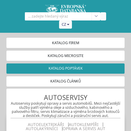
CZ
KATALOG FIREM
KATALOG MICROSITE
KATALOG POPTÁVEK
KATALOG ČLÁNKŮ
AUTOSERVISY
Autoservisy poskytují opravy a servis automobilů. Mezi nejčastější
služby patří výměna oleje a vzduchového, kabinového a
palivového filtru, servis klimatizace a výměna brzdových kotoučů
a destiček. Poskytují záruční a pozáruční servis aut.
AUTOELEKTRIKÁŘI
AUTOKLEMPÍŘI
AUTOLAKÝRNÍCI
OPRAVA A SERVIS AUT