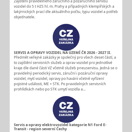
Zajištění pravidelného záručního a pozáručního servisu
vozidel do 5 t HZS hl. m. Prahy a případných klempířských a
lakýrnických prací dle aktuálního počtu, typu vozidel a potřeb
objednatele.
SERVIS A OPRAVY VOZIDEL NA ÚZEMÍ ČR 2026 - 2027 II.
Předmět veřejné zakázky je společný pro všech deset částí, a
to zajištění servisních služeb a oprav vozidel pro jednotlivé
kraje dle dané části VZ včetně služeb pneuservisu. Jedná se o
pravidelný periodický servis, záruční i pozáruční opravy
vozidel, mytí vozidel, opravy po havárii včetně vyřízení
pojistné události, ME + STK. Po pravidelných servisních
prohlídkách nebo po STK umytí vozidla a…
Servis a opravy elektrovozidel kategorie N1 Ford E-
Transit - region severní Čechy