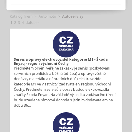
Katalog firem
Auto moto
Autoservisy
1
2
3
4
další >>
Servis a opravy elektrovozidel kategorie M1 - Škoda
Enyaq - region východní Čechy
Předmětem plnění veřejné zakázky je servis (poskytování
servisních prohlídek a běžná údržba) a opravy (včetně
dodávky materiálu a náhradních dílů) elektrovozidel
kategorie M1 ve vlastnictví zadavatele v regionu východní
Čechy. Předmětem servisů a oprav budou elektrovozidla
značky Škoda Enyaq. Na základě výsledku zadávacího řízení
bude uzavřena rámcová dohoda s jedním dodavatelem na
dobu 36…