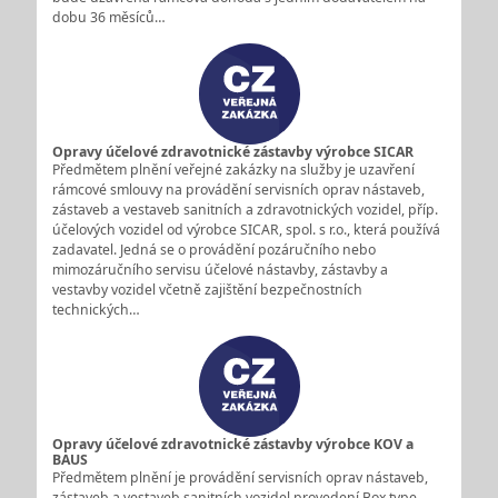
dobu 36 měsíců…
Opravy účelové zdravotnické zástavby výrobce SICAR
Předmětem plnění veřejné zakázky na služby je uzavření
rámcové smlouvy na provádění servisních oprav nástaveb,
zástaveb a vestaveb sanitních a zdravotnických vozidel, příp.
účelových vozidel od výrobce SICAR, spol. s r.o., která používá
zadavatel. Jedná se o provádění pozáručního nebo
mimozáručního servisu účelové nástavby, zástavby a
vestavby vozidel včetně zajištění bezpečnostních
technických…
Opravy účelové zdravotnické zástavby výrobce KOV a
BAUS
Předmětem plnění je provádění servisních oprav nástaveb,
zástaveb a vestaveb sanitních vozidel provedení Box type