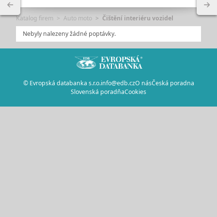
Katalog firem
Auto moto
Čištění interiéru vozidel
Nebyly nalezeny žádné poptávky.
© Evropská databanka s.r.o.
info@edb.cz
O nás
Česká poradna
Slovenská poradňa
Cookies