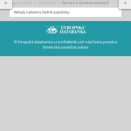
Katalog firem
Auto moto
Oprava a výměna autoskel
Nebyly nalezeny žádné poptávky.
© Evropská databanka s.r.o.
info@edb.cz
O nás
Česká poradna
Slovenská poradňa
Cookies