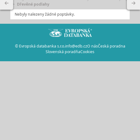
Dřevěné podlahy
Nebyly nalezeny žádné poptávky.
© Evropská databanka s.r.o.
info@edb.cz
O nás
Česká poradna
Slovenská poradňa
Cookies