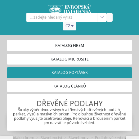
CZ
KATALOG FIREM
KATALOG MICROSITE
KATALOG POPTÁVEK
KATALOG ČLÁNKŮ
DŘEVĚNÉ PODLAHY
Široký výběr dvouvrstvých a třívrstvých dřevěných podlah,
parket, vlysů a masivních prken. Pro dlouhou životnost dřevěné
podlahy využijte ošetřovací oleje. Renovací a broušením parket
jim navrátíte původní vzhled.
Katalog firem
Stavebnictví
Stavebniny
Podlahové krytiny