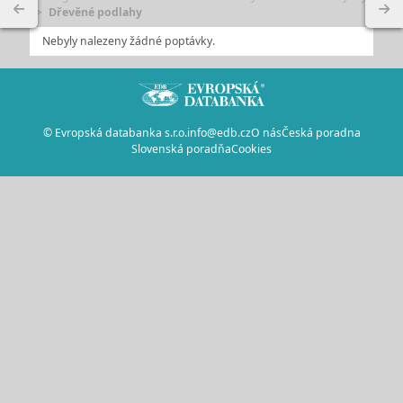
Dřevěné podlahy
Nebyly nalezeny žádné poptávky.
© Evropská databanka s.r.o.
info@edb.cz
O nás
Česká poradna
Slovenská poradňa
Cookies