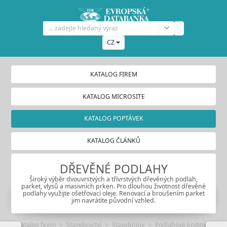
CZ
KATALOG FIREM
KATALOG MICROSITE
KATALOG POPTÁVEK
KATALOG ČLÁNKŮ
DŘEVĚNÉ PODLAHY
Široký výběr dvouvrstvých a třívrstvých dřevěných podlah,
parket, vlysů a masivních prken. Pro dlouhou životnost dřevěné
podlahy využijte ošetřovací oleje. Renovací a broušením parket
jim navrátíte původní vzhled.
Katalog firem
Stavebnictví
Stavebniny
Podlahové krytiny