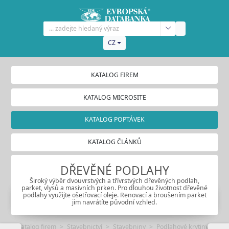
CZ
KATALOG FIREM
KATALOG MICROSITE
KATALOG POPTÁVEK
KATALOG ČLÁNKŮ
DŘEVĚNÉ PODLAHY
Široký výběr dvouvrstvých a třívrstvých dřevěných podlah,
parket, vlysů a masivních prken. Pro dlouhou životnost dřevěné
podlahy využijte ošetřovací oleje. Renovací a broušením parket
jim navrátíte původní vzhled.
Katalog firem
Stavebnictví
Stavebniny
Podlahové krytiny