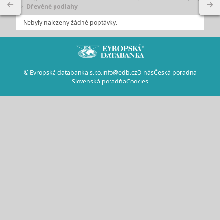
Dřevěné podlahy
Nebyly nalezeny žádné poptávky.
© Evropská databanka s.r.o.
info@edb.cz
O nás
Česká poradna
Slovenská poradňa
Cookies