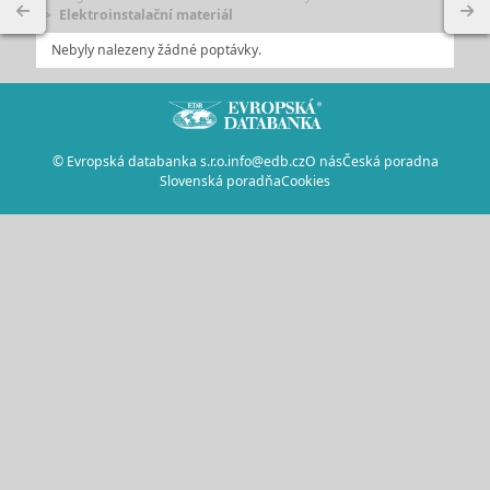
Elektroinstalační materiál
Nebyly nalezeny žádné poptávky.
© Evropská databanka s.r.o.
info@edb.cz
O nás
Česká poradna
Slovenská poradňa
Cookies