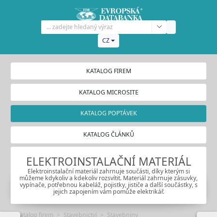
CZ
KATALOG FIREM
KATALOG MICROSITE
KATALOG POPTÁVEK
KATALOG ČLÁNKŮ
ELEKTROINSTALAČNÍ MATERIÁL
Elektroinstalační materiál zahrnuje součásti, díky kterým si
můžeme kdykoliv a kdekoliv rozsvítit. Materiál zahrnuje zásuvky,
vypínače, potřebnou kabeláž, pojistky, jističe a další součástky, s
jejich zapojením vám pomůže elektrikář.
Katalog firem
Stavebnictví
Stavebniny