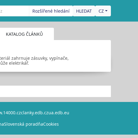
Rozšířené hledání
CZ
KATALOG ČLÁNKŮ
teriál zahrnuje zásuvky, vypínače,
ůže elektrikář.
.14000.cz
clanky.edb.cz
ua.edb.eu
na
Slovenská poradňa
Cookies