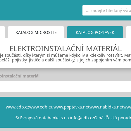
KATALOG MICROSITE
KATALOG POPTÁVEK
ELEKTROINSTALAČNÍ MATERIÁL
je součásti, díky kterým si můžeme kdykoliv a kdekoliv rozsvítit. Ma
láž, pojistky, jističe a další součástky, s jejich zapojením vám pom
oinstalační materiál
www.edb.cz
www.edb.eu
www.poptavka.net
www.nabidka.net
www
© Evropská databanka s.r.o.
info@edb.cz
O nás
Česká porad