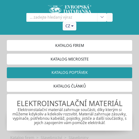
CZ
KATALOG FIREM
KATALOG MICROSITE
KATALOG POPTÁVEK
KATALOG ČLÁNKŮ
ELEKTROINSTALAČNÍ MATERIÁL
Elektroinstalační materiál zahrnuje součásti, díky kterým si
můžeme kdykoliv a kdekoliv rozsvítit. Materiál zahrnuje zásuvky,
vypínače, potřebnou kabeláž, pojistky, jističe a další součástky, s
jejich zapojením vám pomůže elektrikář.
Katalog firem
Stavebnictví
Stavebniny