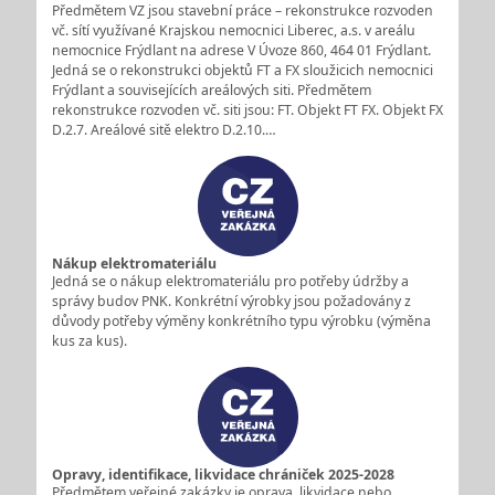
Předmětem VZ jsou stavební práce – rekonstrukce rozvoden
vč. sítí využívané Krajskou nemocnici Liberec, a.s. v areálu
nemocnice Frýdlant na adrese V Úvoze 860, 464 01 Frýdlant.
Jedná se o rekonstrukci objektů FT a FX sloužicich nemocnici
Frýdlant a souvisejících areálových siti. Předmětem
rekonstrukce rozvoden vč. siti jsou: FT. Objekt FT FX. Objekt FX
D.2.7. Areálové sitě elektro D.2.10.…
Nákup elektromateriálu
Jedná se o nákup elektromateriálu pro potřeby údržby a
správy budov PNK. Konkrétní výrobky jsou požadovány z
důvody potřeby výměny konkrétního typu výrobku (výměna
kus za kus).
Opravy, identifikace, likvidace chrániček 2025-2028
Předmětem veřejné zakázky je oprava, likvidace nebo