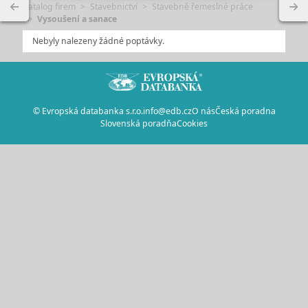
Katalog firem
Stavebnictví
Stavebně řemeslné práce
Vysoušení a sanace
Nebyly nalezeny žádné poptávky.
© Evropská databanka s.r.o.
info@edb.cz
O nás
Česká poradna
Slovenská poradňa
Cookies