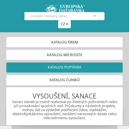
CZ
KATALOG FIREM
KATALOG MICROSITE
KATALOG POPTÁVEK
KATALOG ČLÁNKŮ
VYSOUŠENÍ, SANACE
Sanaci staveb je nutné realizovat po živelných pohromách nebo
při prosakování spodních vod. Průzkumy a následné projekty
mohou dát za výsledek podřezání zdiva, injektážím,
elektrofyzikálnímu vysoušení, zarážení nerezových desek nebo
mikrovlnnému vysoušení.