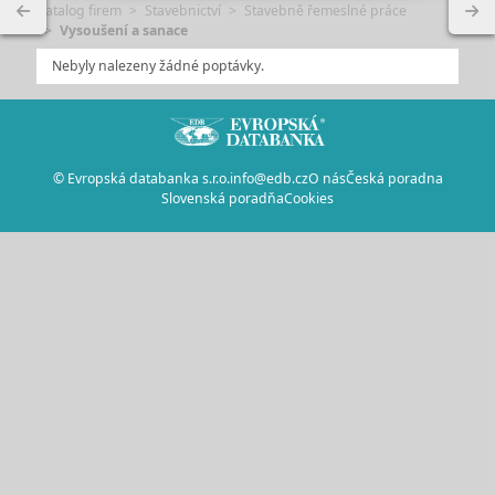
Katalog firem
Stavebnictví
Stavebně řemeslné práce
Vysoušení a sanace
Nebyly nalezeny žádné poptávky.
© Evropská databanka s.r.o.
info@edb.cz
O nás
Česká poradna
Slovenská poradňa
Cookies