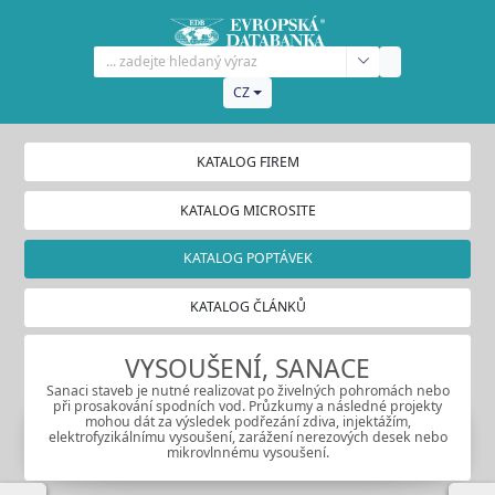
CZ
KATALOG FIREM
KATALOG MICROSITE
KATALOG POPTÁVEK
KATALOG ČLÁNKŮ
VYSOUŠENÍ, SANACE
Sanaci staveb je nutné realizovat po živelných pohromách nebo
při prosakování spodních vod. Průzkumy a následné projekty
mohou dát za výsledek podřezání zdiva, injektážím,
elektrofyzikálnímu vysoušení, zarážení nerezových desek nebo
mikrovlnnému vysoušení.