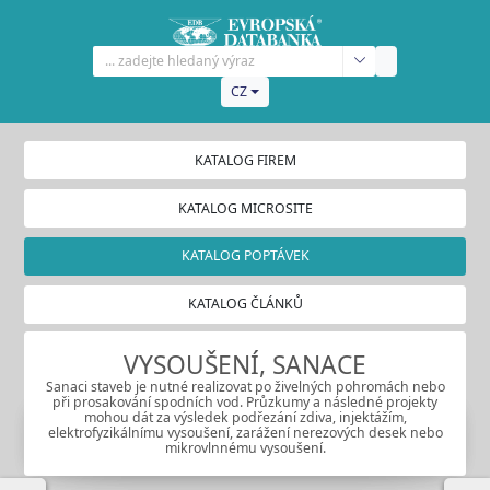
CZ
KATALOG FIREM
KATALOG MICROSITE
KATALOG POPTÁVEK
KATALOG ČLÁNKŮ
VYSOUŠENÍ, SANACE
Sanaci staveb je nutné realizovat po živelných pohromách nebo
při prosakování spodních vod. Průzkumy a následné projekty
mohou dát za výsledek podřezání zdiva, injektážím,
elektrofyzikálnímu vysoušení, zarážení nerezových desek nebo
mikrovlnnému vysoušení.