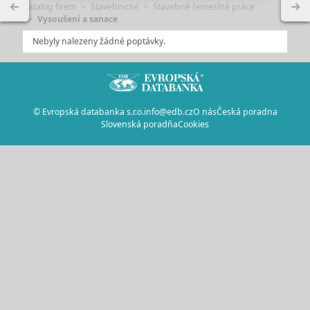
Katalog firem
Stavebnictví
Stavebně řemeslné práce
Vysoušení a sanace
Nebyly nalezeny žádné poptávky.
© Evropská databanka s.r.o.
info@edb.cz
O nás
Česká poradna
Slovenská poradňa
Cookies