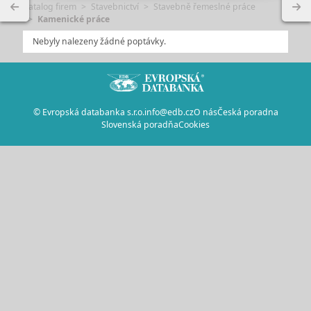
Katalog firem
Stavebnictví
Stavebně řemeslné práce
Kamenické práce
Nebyly nalezeny žádné poptávky.
© Evropská databanka s.r.o.
info@edb.cz
O nás
Česká poradna
Slovenská poradňa
Cookies