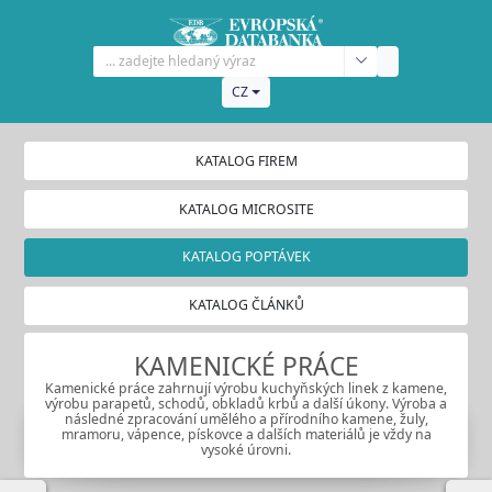
CZ
KATALOG FIREM
KATALOG MICROSITE
KATALOG POPTÁVEK
KATALOG ČLÁNKŮ
KAMENICKÉ PRÁCE
Kamenické práce zahrnují výrobu kuchyňských linek z kamene,
výrobu parapetů, schodů, obkladů krbů a další úkony. Výroba a
následné zpracování umělého a přírodního kamene, žuly,
mramoru, vápence, pískovce a dalších materiálů je vždy na
vysoké úrovni.