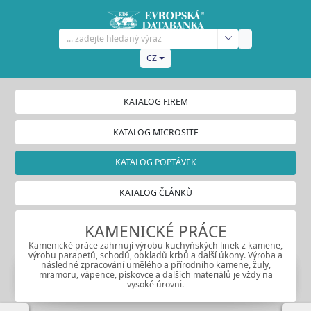
CZ
KATALOG FIREM
KATALOG MICROSITE
KATALOG POPTÁVEK
KATALOG ČLÁNKŮ
KAMENICKÉ PRÁCE
Kamenické práce zahrnují výrobu kuchyňských linek z kamene,
výrobu parapetů, schodů, obkladů krbů a další úkony. Výroba a
následné zpracování umělého a přírodního kamene, žuly,
mramoru, vápence, pískovce a dalších materiálů je vždy na
vysoké úrovni.