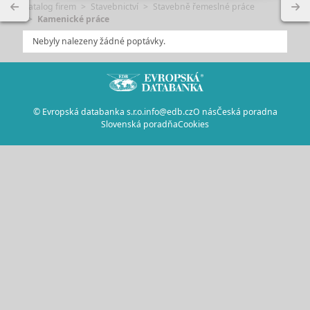
Katalog firem
Stavebnictví
Stavebně řemeslné práce
Kamenické práce
Nebyly nalezeny žádné poptávky.
© Evropská databanka s.r.o.
info@edb.cz
O nás
Česká poradna
Slovenská poradňa
Cookies