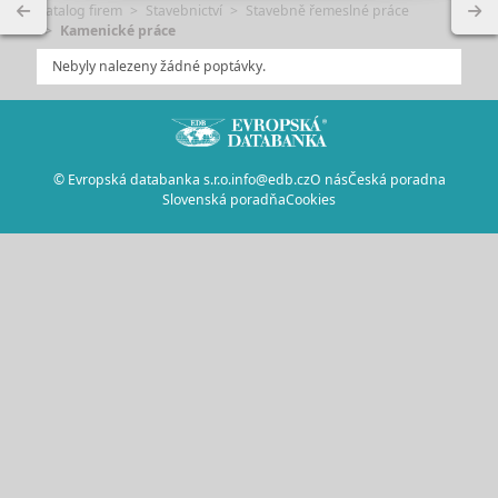
Katalog firem
Stavebnictví
Stavebně řemeslné práce
Kamenické práce
Nebyly nalezeny žádné poptávky.
© Evropská databanka s.r.o.
info@edb.cz
O nás
Česká poradna
Slovenská poradňa
Cookies