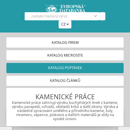
CZ
KATALOG FIREM
KATALOG MICROSITE
KATALOG POPTÁVEK
KATALOG ČLÁNKŮ
KAMENICKÉ PRÁCE
Kamenické práce zahrnují výrobu kuchyňských linek z kamene,
výrobu parapetů, schodů, obkladů krbů a další úkony. Výroba a
následné zpracování umělého a přírodního kamene, žuly,
mramoru, vápence, pískovce a dalších materiálů je vždy na
vysoké úrovni.