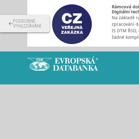
Rámcová doho
Digitální t
Na základě r
PODROBNÉ
zpracování d
VYHLEDÁVÁNÍ
IS DTM ŘSD, 
žádné kompl