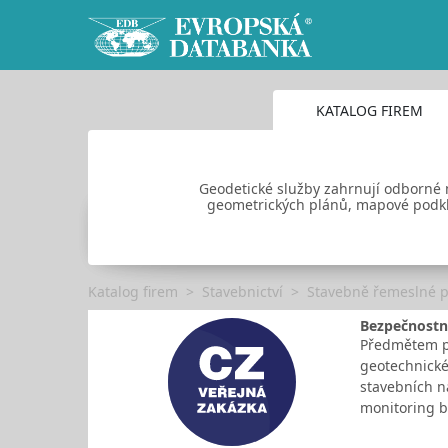
KATALOG FIREM
Geodetické služby zahrnují odborné m
geometrických plánů, mapové podklad
Katalog firem
Stavebnictví
Stavebně řemeslné 
Bezpečnostní
Předmětem pl
geotechnické
stavebních n
monitoring b