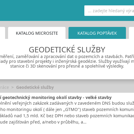
KATALOG MICROSITE
KATALOG POPTÁVEK
GEODETICKÉ SLUŽBY
ěření, zaměřování a zpracování dat o pozemcích a stavbách. Patří
y pro stavební projekty i inženýrská geodézie. Služby využívají m
stanice či 3D skenování pro přesné a spolehlivé výsledky.
práce
Geodetické služby
 geotechnický monitoring okolí stavby - velké stavby
nění veřejných zakázek zadávaných v zavedeném DNS budou služby
ho monitoringu okolí ( dále jen ,,GTMO") staveb pozemních komu
ákladů nad 1,5 mld. Kč bez DPH nebo staveb pozemních komunikac
ude zajišťován před, a/nebo v průběhu, a…