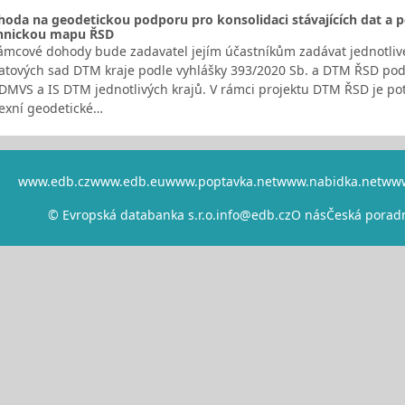
da na geodetickou podporu pro konsolidaci stávajících dat a p
echnickou mapu ŘSD
ámcové dohody bude zadavatel jejím účastníkům zadávat jednotlivé d
atových sad DTM kraje podle vyhlášky 393/2020 Sb. a DTM ŘSD pod
DMVS a IS DTM jednotlivých krajů. V rámci projektu DTM ŘSD je pot
exní geodetické…
www.edb.cz
www.edb.eu
www.poptavka.net
www.nabidka.net
www
© Evropská databanka s.r.o.
info@edb.cz
O nás
Česká porad