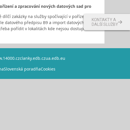
ořízení a zpracování nových datových sad pro
ílčí zakázky na služby spočívající v pořízení,
KONTAKTY A
le datového předpisu B9 a import datových sad do
DALŠÍ SLUŽBY
řeba pořídit v lokalitách kde nejsou dostupné
.14000.cz
clanky.edb.cz
ua.edb.eu
na
Slovenská poradňa
Cookies