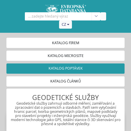
CZ
KATALOG FIREM
KATALOG MICROSITE
KATALOG POPTÁVEK
KATALOG ČLÁNKŮ
GEODETICKÉ SLUŽBY
Geodetické služby zahrnují odborné měření, zaměřování a
zpracování dat o pozemcích a stavbách. Patří sem vytyčování
hranic parcel, tvorba geometrických plánů, mapové podklady
pro stavební projekty i inženýrská geodézie. Služby využívají
moderní technologie jako GPS, totální stanice či 3D skenování pro
přesné a spolehlivé výsledky.