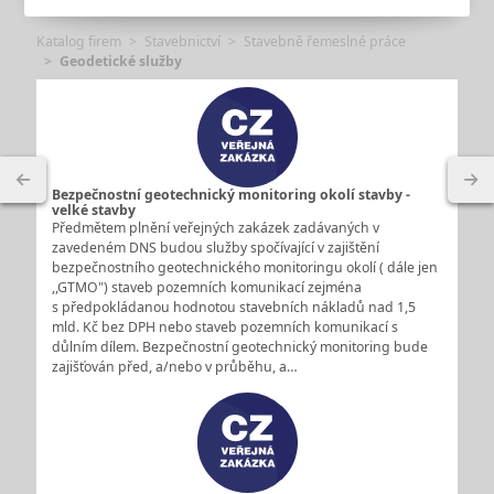
Katalog firem
Stavebnictví
Stavebně řemeslné práce
Geodetické služby
Bezpečnostní geotechnický monitoring okolí stavby -
velké stavby
Předmětem plnění veřejných zakázek zadávaných v
zavedeném DNS budou služby spočívající v zajištění
bezpečnostního geotechnického monitoringu okolí ( dále jen
,,GTMO") staveb pozemních komunikací zejména
s předpokládanou hodnotou stavebních nákladů nad 1,5
mld. Kč bez DPH nebo staveb pozemních komunikací s
důlním dílem. Bezpečnostní geotechnický monitoring bude
zajišťován před, a/nebo v průběhu, a…