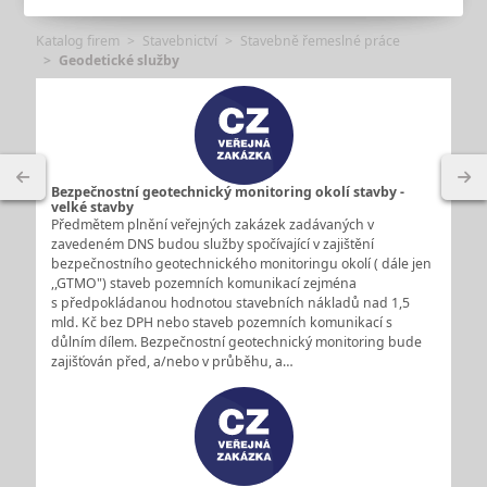
Katalog firem
Stavebnictví
Stavebně řemeslné práce
Geodetické služby
Bezpečnostní geotechnický monitoring okolí stavby -
velké stavby
Předmětem plnění veřejných zakázek zadávaných v
zavedeném DNS budou služby spočívající v zajištění
bezpečnostního geotechnického monitoringu okolí ( dále jen
,,GTMO") staveb pozemních komunikací zejména
s předpokládanou hodnotou stavebních nákladů nad 1,5
mld. Kč bez DPH nebo staveb pozemních komunikací s
důlním dílem. Bezpečnostní geotechnický monitoring bude
zajišťován před, a/nebo v průběhu, a…