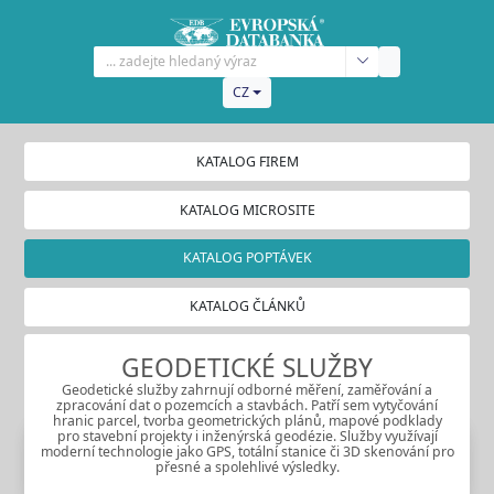
CZ
KATALOG FIREM
KATALOG MICROSITE
KATALOG POPTÁVEK
KATALOG ČLÁNKŮ
GEODETICKÉ SLUŽBY
Geodetické služby zahrnují odborné měření, zaměřování a
zpracování dat o pozemcích a stavbách. Patří sem vytyčování
hranic parcel, tvorba geometrických plánů, mapové podklady
pro stavební projekty i inženýrská geodézie. Služby využívají
moderní technologie jako GPS, totální stanice či 3D skenování pro
přesné a spolehlivé výsledky.