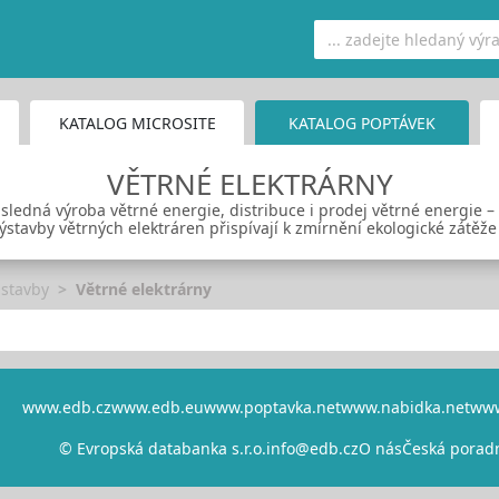
KATALOG MICROSITE
KATALOG POPTÁVEK
VĚTRNÉ ELEKTRÁRNY
sledná výroba větrné energie, distribuce i prodej větrné energie –
ýstavby větrných elektráren přispívají k zmírnění ekologické zátěže
 stavby
Větrné elektrárny
www.edb.cz
www.edb.eu
www.poptavka.net
www.nabidka.net
www
© Evropská databanka s.r.o.
info@edb.cz
O nás
Česká porad