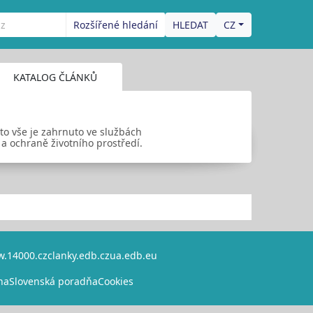
Rozšířené hledání
CZ
KATALOG ČLÁNKŮ
 to vše je zahrnuto ve službách
 a ochraně životního prostředí.
.14000.cz
clanky.edb.cz
ua.edb.eu
na
Slovenská poradňa
Cookies