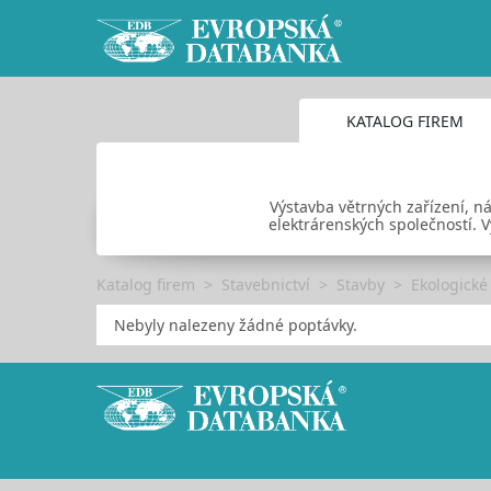
KATALOG FIREM
Výstavba větrných zařízení, ná
elektrárenských společností. V
Katalog firem
Stavebnictví
Stavby
Ekologické
Nebyly nalezeny žádné poptávky.