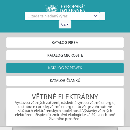
CZ
KATALOG FIREM
KATALOG MICROSITE
KATALOG POPTÁVEK
KATALOG ČLÁNKŮ
VĚTRNÉ ELEKTRÁRNY
Výstavba větrných zařízení, následná výroba větrné energie,
distribuce i prodej větrné energie – to vše je zahrnuto ve
službách elektrárenských společností. Výstavby větrných
elektráren přispívají k zmírnění ekologické zátěže a ochraně
životního prostředí.