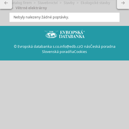
Katalog firem
Stavebnictví
Stavby
Ekologické stavby
Větrné elektrárny
Nebyly nalezeny žádné poptávky.
© Evropská databanka s.r.o.
info@edb.cz
O nás
Česká poradna
Slovenská poradňa
Cookies