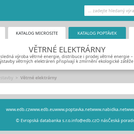
KATALOG MICROSITE
KATALOG POPTÁVEK
VĚTRNÉ ELEKTRÁRNY
sledná výroba větrné energie, distribuce i prodej větrné energie –
ýstavby větrných elektráren přispívají k zmírnění ekologické zátěže
 stavby
Větrné elektrárny
www.edb.cz
www.edb.eu
www.poptavka.net
www.nabidka.net
www
© Evropská databanka s.r.o.
info@edb.cz
O nás
Česká porad