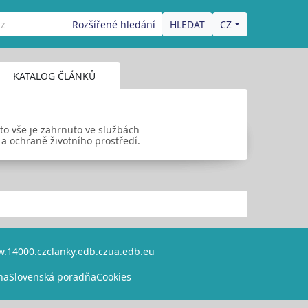
Rozšířené hledání
CZ
KATALOG ČLÁNKŮ
 to vše je zahrnuto ve službách
 a ochraně životního prostředí.
.14000.cz
clanky.edb.cz
ua.edb.eu
na
Slovenská poradňa
Cookies