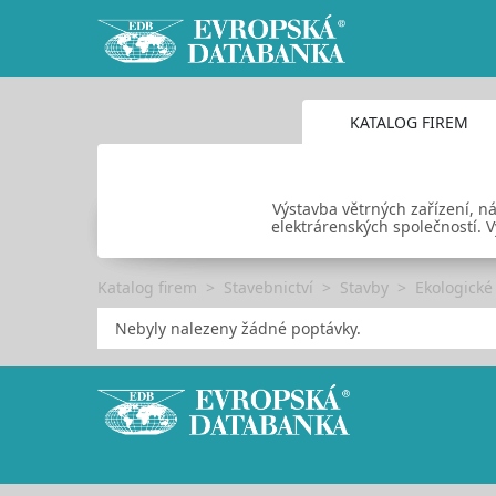
KATALOG FIREM
Výstavba větrných zařízení, ná
elektrárenských společností. V
Katalog firem
Stavebnictví
Stavby
Ekologické
Nebyly nalezeny žádné poptávky.