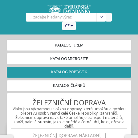
CZ
KATALOG FIREM
KATALOG MICROSITE
KATALOG POPTÁVEK
KATALOG ČLÁNKŮ
ŽELEZNIČNÍ DOPRAVA
Vlaky jsou významnou složkou dopravy, která umožňuje rychlou
přepravu osob v rámci celé České republiky i zahraničí.
Železniční doprava navíc také umožňuje transport materiálů,
zboží, palet či surovin, jako je hnědé a černé uhlí, koks, dřevo a
další.
ŽELEZNIČNÍ DOPRAVA NÁKLADNÍ