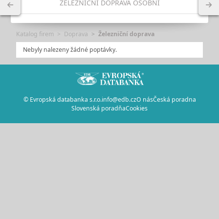
ŽELEZNIČNÍ DOPRAVA OSOBNÍ
Katalog firem
Doprava
Železniční doprava
Nebyly nalezeny žádné poptávky.
© Evropská databanka s.r.o.
info@edb.cz
O nás
Česká poradna
Slovenská poradňa
Cookies