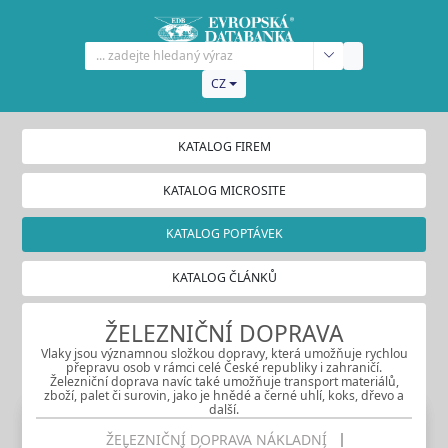
CZ
KATALOG FIREM
KATALOG MICROSITE
KATALOG POPTÁVEK
KATALOG ČLÁNKŮ
ŽELEZNIČNÍ DOPRAVA
Vlaky jsou významnou složkou dopravy, která umožňuje rychlou
přepravu osob v rámci celé České republiky i zahraničí.
Železniční doprava navíc také umožňuje transport materiálů,
zboží, palet či surovin, jako je hnědé a černé uhlí, koks, dřevo a
další.
ŽELEZNIČNÍ DOPRAVA NÁKLADNÍ