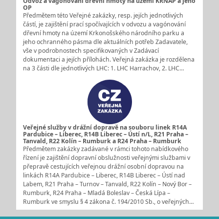
Odvoz a vagónování dřevní hmoty na území KRNAP a jeho
OP
Předmětem této Veřejné zakázky, resp. jejích jednotlivých
částí, je zajištění prací spočívajících v odvozu a vagónování
dřevní hmoty na území Krkonošského národního parku a
jeho ochranného pásma dle aktuálních potřeb Zadavatele,
vše v podrobnostech specifikovaných v Zadávací
dokumentaci a jejích přílohách. Veřejná zakázka je rozdělena
na 3 části dle jednotlivých LHC: 1. LHC Harrachov, 2. LHC…
Veřejné služby v drážní dopravě na souboru linek R14A
Pardubice – Liberec, R14B Liberec – Ústí n/L, R21 Praha –
Tanvald, R22 Kolín – Rumburk a R24 Praha – Rumburk
Předmětem zakázky zadávané v rámci tohoto nabídkového
řízení je zajištění dopravní obslužnosti veřejnými službami v
přepravě cestujících veřejnou drážní osobní dopravou na
linkách R14A Pardubice – Liberec, R14B Liberec – Ústí nad
Labem, R21 Praha – Turnov – Tanvald, R22 Kolín – Nový Bor –
Rumburk, R24 Praha – Mladá Boleslav – Česká Lípa –
Rumburk ve smyslu § 4 zákona č. 194/2010 Sb., o veřejných…