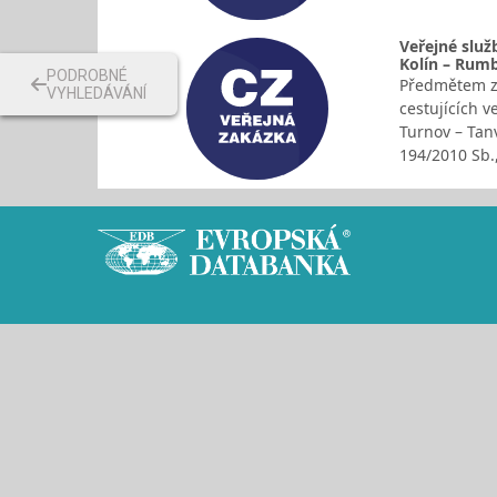
Veřejné služ
Kolín – Rum
PODROBNÉ
Předmětem za
VYHLEDÁVÁNÍ
cestujících 
Turnov – Tan
194/2010 Sb.