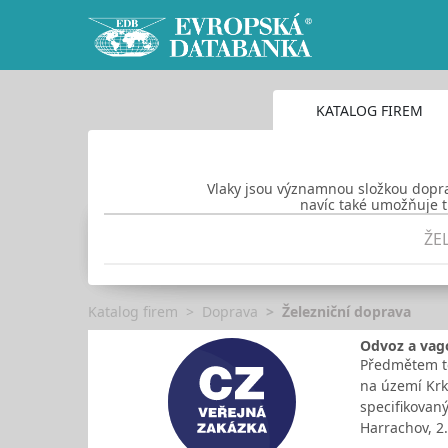
KATALOG FIREM
Vlaky jsou významnou složkou dopra
navíc také umožňuje tr
ŽE
Katalog firem
Doprava
Železniční doprava
Odvoz a vag
Předmětem tét
na území Krk
specifikovaný
Harrachov, 2