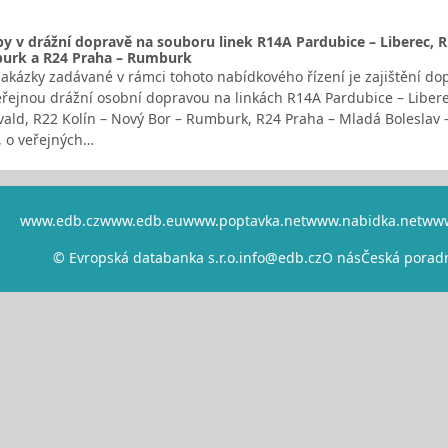
by v drážní dopravě na souboru linek R14A Pardubice – Liberec, R1
burk a R24 Praha – Rumburk
kázky zadávané v rámci tohoto nabídkového řízení je zajištění do
veřejnou drážní osobní dopravou na linkách R14A Pardubice – Liber
vald, R22 Kolín – Nový Bor – Rumburk, R24 Praha – Mladá Boleslav 
, o veřejných…
www.edb.cz
www.edb.eu
www.poptavka.net
www.nabidka.net
www
© Evropská databanka s.r.o.
info@edb.cz
O nás
Česká porad