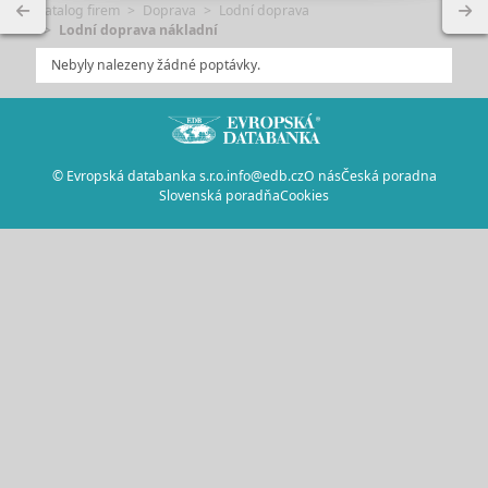
Katalog firem
Doprava
Lodní doprava
Lodní doprava nákladní
Nebyly nalezeny žádné poptávky.
© Evropská databanka s.r.o.
info@edb.cz
O nás
Česká poradna
Slovenská poradňa
Cookies