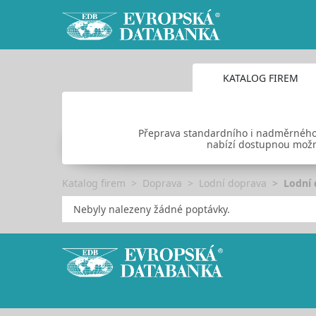
KATALOG FIREM
Přeprava standardního i nadměrného n
nabízí dostupnou možno
Katalog firem
Doprava
Lodní doprava
Lodní 
Nebyly nalezeny žádné poptávky.