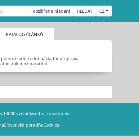
Rozšířené hledání
CZ
KATALOG ČLÁNKŮ
 pomocí lodí. Lodní nákladní přeprava
tátně, tak mezinárodně.
.14000.cz
clanky.edb.cz
ua.edb.eu
na
Slovenská poradňa
Cookies