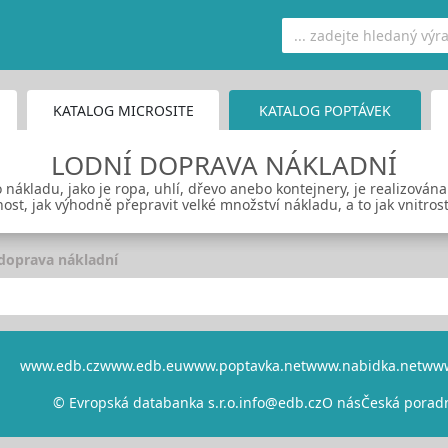
KATALOG MICROSITE
KATALOG POPTÁVEK
LODNÍ DOPRAVA NÁKLADNÍ
ákladu, jako je ropa, uhlí, dřevo anebo kontejnery, je realizována
st, jak výhodně přepravit velké množství nákladu, a to jak vnitros
doprava nákladní
www.edb.cz
www.edb.eu
www.poptavka.net
www.nabidka.net
www
© Evropská databanka s.r.o.
info@edb.cz
O nás
Česká porad