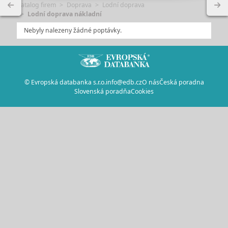
Katalog firem
Doprava
Lodní doprava
Lodní doprava nákladní
Nebyly nalezeny žádné poptávky.
© Evropská databanka s.r.o.
info@edb.cz
O nás
Česká poradna
Slovenská poradňa
Cookies