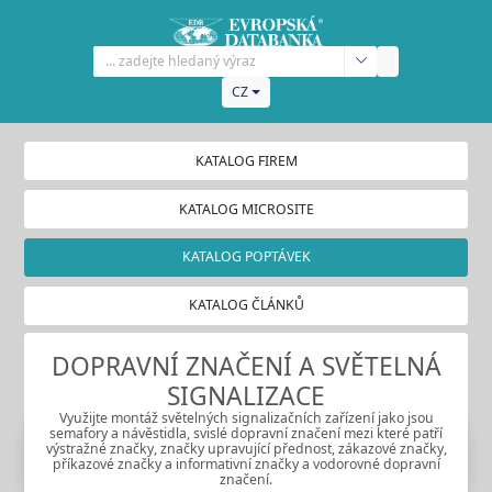
CZ
KATALOG FIREM
KATALOG MICROSITE
KATALOG POPTÁVEK
KATALOG ČLÁNKŮ
DOPRAVNÍ ZNAČENÍ A SVĚTELNÁ
SIGNALIZACE
Využijte montáž světelných signalizačních zařízení jako jsou
semafory a návěstidla, svislé dopravní značení mezi které patří
výstražné značky, značky upravující přednost, zákazové značky,
příkazové značky a informativní značky a vodorovné dopravní
značení.