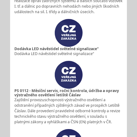
realizace oprav zádržných systémů a dalších součástí vozovek
I. tř. a dálnic po dopravních nehodách nebo jiných škodních
událostech na sil. I. třídy a dálničních úsecích.
Dodávka LED návěstidel světelné signalizace“
Dodávka LED návěstidel světelné signalizace“
PS 0112 - Měsíční servis, roční kontrola, údržba a opravy
výstražného osvětlení letiště Čáslav
Zajištění provozuschopnosti výstražného osvětlení a
odstranění případných zjištěných závad ve prospěch Letiště
Čáslav. Dále provedení pravidelné odborné kontroly a revize
technického stavu výstražného osvětlení, v souladu s
platnými zákony a vyhláškami a ČSN (EN) platných v ČR.