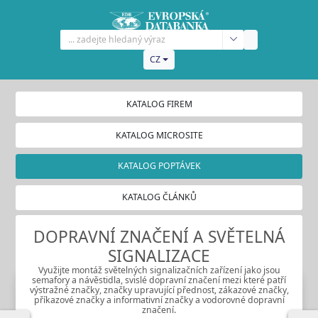
CZ
KATALOG FIREM
KATALOG MICROSITE
KATALOG POPTÁVEK
KATALOG ČLÁNKŮ
DOPRAVNÍ ZNAČENÍ A SVĚTELNÁ
SIGNALIZACE
Využijte montáž světelných signalizačních zařízení jako jsou
semafory a návěstidla, svislé dopravní značení mezi které patří
výstražné značky, značky upravující přednost, zákazové značky,
příkazové značky a informativní značky a vodorovné dopravní
značení.