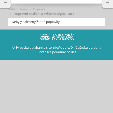
Katalog firem
Doprava
Dopravní značení a světelná signalizace
Nebyly nalezeny žádné poptávky.
© Evropská databanka s.r.o.
info@edb.cz
O nás
Česká poradna
Slovenská poradňa
Cookies